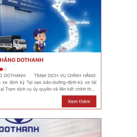
H HÃNG DOTHANH
0
NG DOTHANH TRẠM DỊCH VỤ CHÍNH HÃNG:
 xe định kỳ Tại sao bảo-dưỡng-định-kỳ xe tải
i Trạm dịch vụ ủy quyền và liên kết chính thức
 do: – KTV chuyên môn cao, […]
Xem thêm