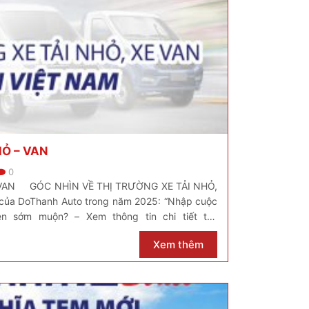
HỎ – VAN
0
 VAN GÓC NHÌN VỀ THỊ TRƯỜNG XE TẢI NHỎ,
 của DoThanh Auto trong năm 2025: “Nhập cuộc
n sớm muộn? – Xem thông tin chi tiết tại:
/tong-quan-thi-truong-xe-tai-nho-xe-van-tai-
Xem thêm
̂𝐧𝐠 𝐓𝐲 𝐓𝐫𝐮̛𝐨̛̀𝐧𝐠 𝐕𝐮̃ 𝐀𝐔𝐓𝐎 – Đại […]