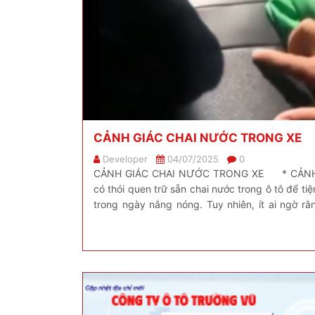
CẢNH GIÁC CHAI NƯỚC TRONG XE
Developer
04/07/2025
0
CẢNH GIÁC CHAI NƯỚC TRONG XE * CẢNH_GI
có thói quen trữ sẵn chai nước trong ô tô để tiệ
trong ngày nắng nóng. Tuy nhiên, ít ai ngờ rằ
nguy cơ dẫn đến cháy xe. […]