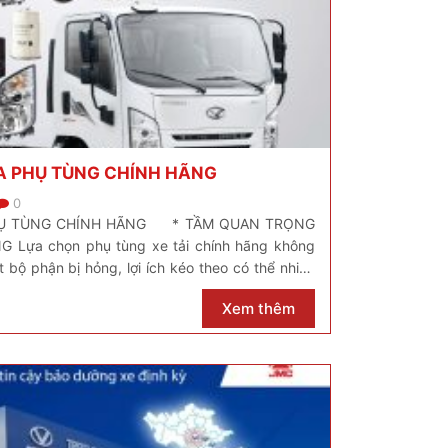
A PHỤ TÙNG CHÍNH HÃNG
0
HỤ TÙNG CHÍNH HÃNG * TẦM QUAN TRỌNG
Lựa chọn phụ tùng xe tải chính hãng không
t bộ phận bị hỏng, lợi ích kéo theo có thể nhiều
uất hoạt […]
Xem thêm