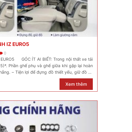
H IZ EURO5
0
URO5 GÓC ÍT AI BIẾT: Trong nội thất xe tải
5)*. Phần ghế phụ và ghế giữa khi gập lại hoàn
ẳng. – Tiện lợi để đựng đồ thiết yếu, giữ đồ có
Xem thêm