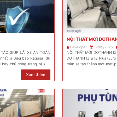
NỘI THẤT MỚI DOTHAN
Developer
19/09/2025
TẮC GIÚP LÁI XE AN TOÀN
NỘI THẤT MỚI DOTHANH IZ E
hất là Siêu bão Ragasa (dự
DOTHANH IZ & IZ Plus (Euro 
 hãy chủ động trang bị kiến
toàn sẽ tạo thành một-mặt-ph
giá trị trong lúc dừng […]
Xem thêm