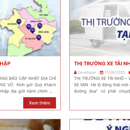
NHẬP
THỊ TRƯỜNG XE TẢI N
Developer
17/06/2025
ÔNG BÁO CẬP NHẬT ĐỊA CHỈ
THỊ TRƯỜNG XE TẢI NHỎ –
G VŨ Kính gửi Quý Khách
XE VAN Hé lộ động thái mới
nhập địa giới hành chính mới
đường đua” có phải chuyệ
https://www.dothanhauto.com
Xem thêm
viet-nam ════════════════════ 𝐂