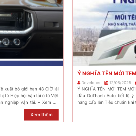
Ý NGHĨA TÊN MỚI TE
Developer
12/06/2025
uất bỏ giới hạn 48 GIỜ lái
Ý NGHĨA TÊN MỚI TEM MỚI
ị từ Hiệp hội Vận tải ô tô Việt
đầu DoThanh Auto tiết lộ 
h nghiệp vận tải. – Xem nội
nâng cấp lên Tiêu chuẩn khí t
Nếu là “khách ruột” của hãng
Xem thêm