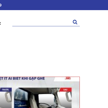
9
Tìm
C
kiếm: