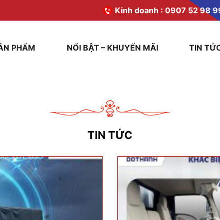
Kinh doanh :
0907 52 98 9
ẢN PHẨM
NỔI BẬT – KHUYẾN MÃI
TIN TỨ
TIN TỨC