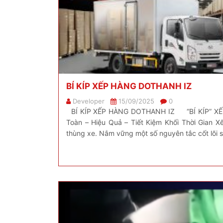
BÍ KÍP XẾP HÀNG DOTHANH IZ
Developer
15/09/2025
0
BÍ KÍP XẾP HÀNG DOTHANH IZ “BÍ KÍP” XẾP
Toàn – Hiệu Quả – Tiết Kiệm Khối Thời Gian X
thùng xe. Nắm vững một số nguyên tắc cốt lõi sa
ưu lượng […]