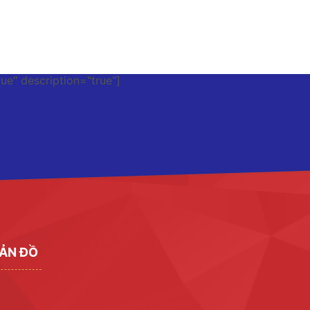
rue" description="true"]
ẢN ĐỒ