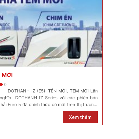
M MỚI
0
 DOTHANH IZ (E5): TÊN MỚI, TEM MỚI Lần
ý nghĩa DOTHANH IZ Series với các phiên bản
hải Euro 5 đã chính thức có mặt trên thị trường.
, chắc chắn […]
Xem thêm