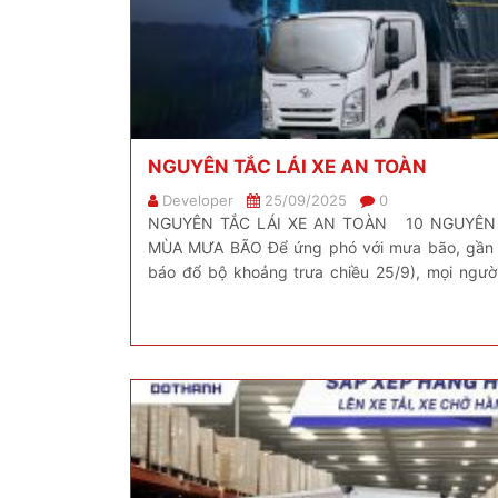
NGUYÊN TẮC LÁI XE AN TOÀN
Developer
25/09/2025
0
NGUYÊN TẮC LÁI XE AN TOÀN 10 NGUYÊN 
MÙA MƯA BÃO Để ứng phó với mưa bão, gần n
báo đổ bộ khoảng trưa chiều 25/9), mọi người
thức lái xe an toàn. Bởi lẽ “An toàn […]