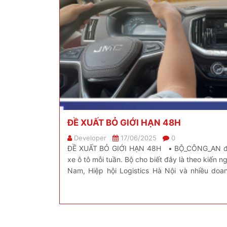
ĐỀ XUẤT BỎ GIỚI HẠN 48H
Developer
17/06/2025
0
ĐỀ XUẤT BỎ GIỚI HẠN 48H • BỘ_CÔNG_AN đề x
xe ô tô mỗi tuần. Bộ cho biết đây là theo kiến ngh
Nam, Hiệp hội Logistics Hà Nội và nhiều doan
dung chi […]