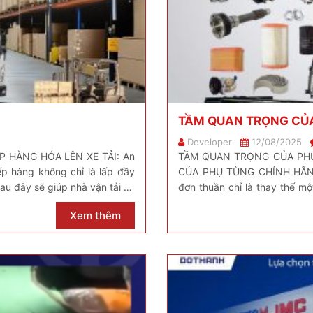
TẦM QUAN TRỌNG CỦ
Developer
12/08/2025
 HÀNG HÓA LÊN XE TẢI: An
TẦM QUAN TRỌNG CỦA P
ếp hàng không chỉ là lấp đầy
CỦA PHỤ TÙNG CHÍNH HÃNG 
u đây sẽ giúp nhà vận tải tối
đơn thuần chỉ là thay thế mộ
hơn bạn nghĩ: – Duy trì hiệu s
Xem thêm