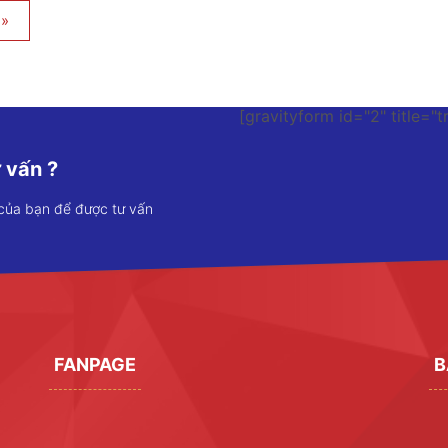
»
[gravityform id="2" title="t
 vấn ?
 của bạn để được tư vấn
FANPAGE
B