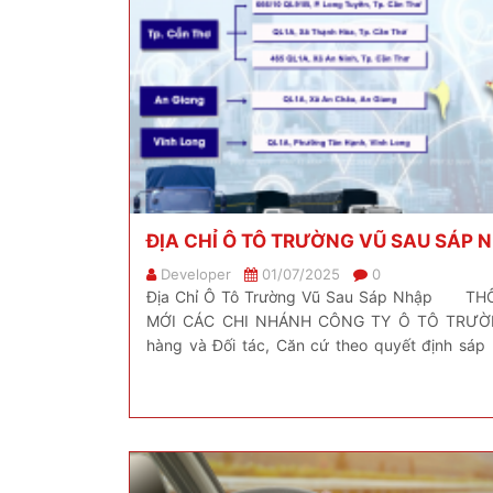
ĐỊA CHỈ Ô TÔ TRƯỜNG VŨ SAU SÁP 
Developer
01/07/2025
0
Địa Chỉ Ô Tô Trường Vũ Sau Sáp Nhập TH
MỚI CÁC CHI NHÁNH CÔNG TY Ô TÔ TRƯỜN
hàng và Đối tác, Căn cứ theo quyết định sáp 
của địa phương, Công Ty Ô Tô Trường […]