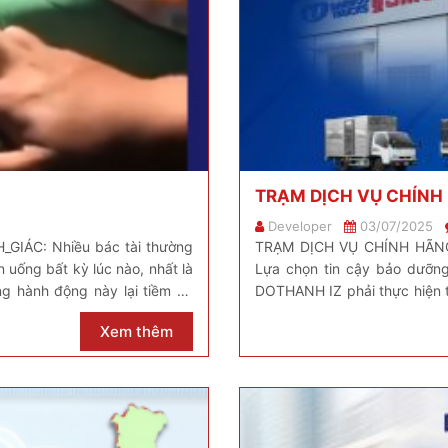
TRẠM DỊCH VỤ CHÍN
Developer
03/07/2025
ÁC: Nhiều bác tài thường
TRẠM DỊCH VỤ CHÍNH HÃ
n uống bất kỳ lúc nào, nhất là
Lựa chọn tin cậy bảo dưỡng
ng hành động này lại tiềm ẩn
DOTHANH IZ phải thực hiện tạ
của DoThanh Auto? Đây là lý
Xem thêm