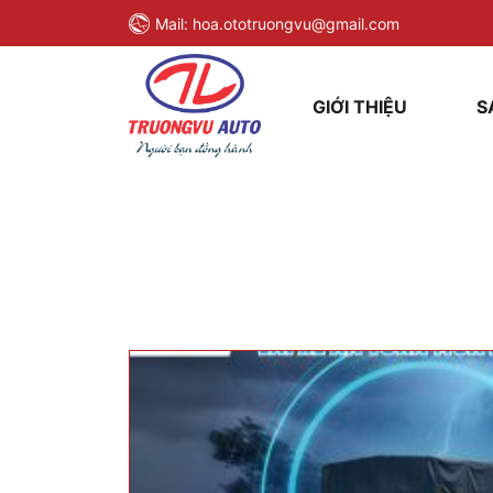
Mail:
hoa.ototruongvu@gmail.com
GIỚI THIỆU
S