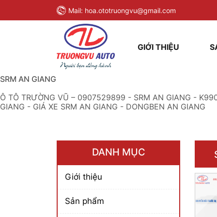
Mail:
hoa.ototruongvu@gmail.com
GIỚI THIỆU
S
SRM AN GIANG
Ô TÔ TRƯỜNG VŨ – 0907529899 - SRM AN GIANG - K990 
GIANG - GIÁ XE SRM AN GIANG - DONGBEN AN GIANG
DANH MỤC
Giới thiệu
Sản phẩm