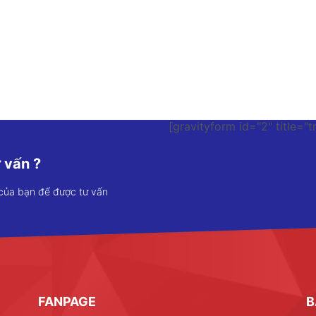
[gravityform id="2" title="t
 vấn ?
 của bạn để được tư vấn
FANPAGE
B