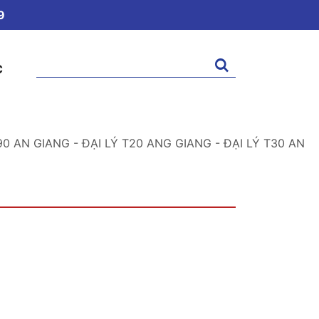
9
Tìm
C
kiếm:
0 AN GIANG - ĐẠI LÝ T20 ANG GIANG - ĐẠI LÝ T30 AN