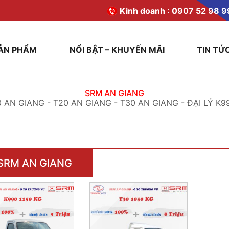
Kinh doanh :
0907 52 98 9
ẢN PHẨM
NỔI BẬT – KHUYẾN MÃI
TIN TỨ
SRM AN GIANG
AN GIANG - T20 AN GIANG - T30 AN GIANG - ĐẠI LÝ K99
SRM AN GIANG