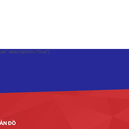
rue" description="true"]
ẢN ĐỒ