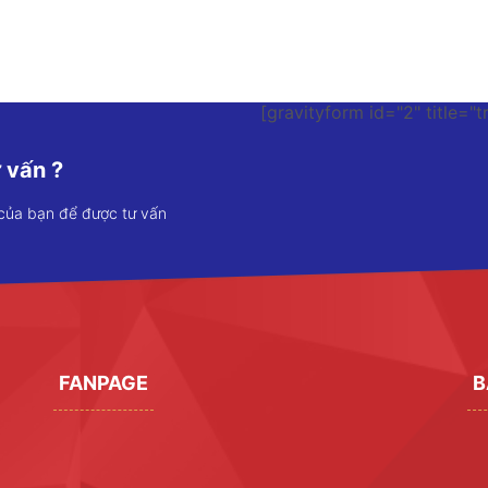
[gravityform id="2" title="t
 vấn ?
 của bạn để được tư vấn
FANPAGE
B