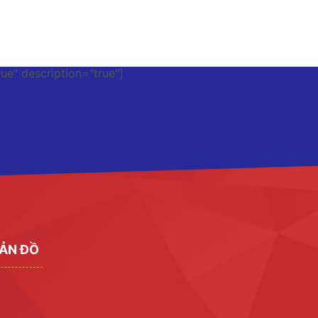
rue" description="true"]
ẢN ĐỒ