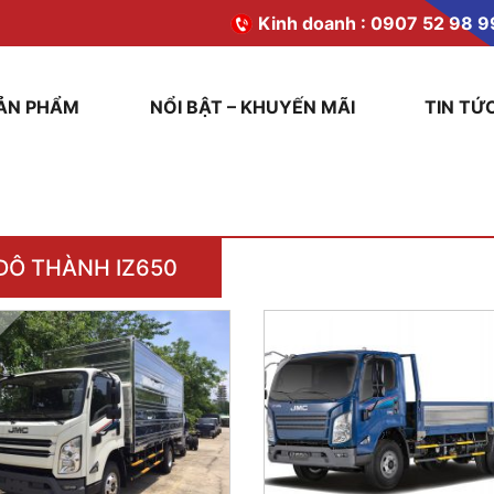
Kinh doanh :
0907 52 98 9
ẢN PHẨM
NỔI BẬT – KHUYẾN MÃI
TIN TỨ
ĐÔ THÀNH IZ650