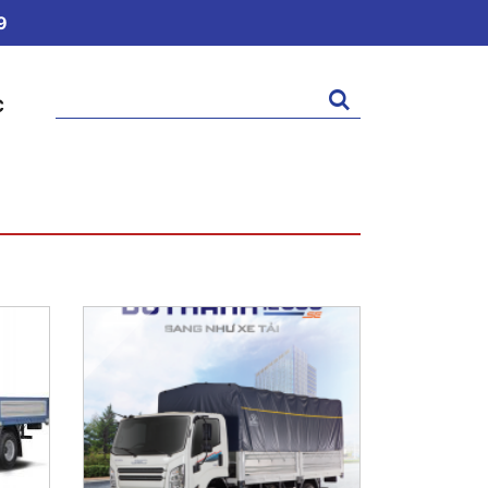
9
Tìm
C
kiếm: