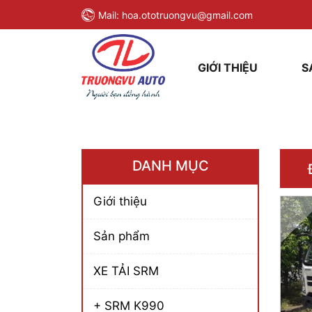
Mail:
hoa.ototruongvu@gmail.com
GIỚI THIỆU
S
DANH MỤC
Giới thiệu
Sản phẩm
XE TẢI SRM
+ SRM K990