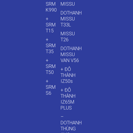
SRM
MISSU
K990
DOTHANH
+
MISSU
SRM
T33L
T15
MISSU
+
T26
SRM
DOTHANH
T35
MISSU
+
VAN V56
SRM
+ ĐÔ
T50
THÀNH
+
IZ50s
SRM
+ ĐÔ
S6
THÀNH
IZ65M
PLUS
–
DOTHANH
THÙNG