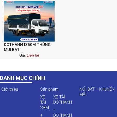
DOTHANH IZ50M THÙNG
MUI BẠT
Giá:
Liên hệ
DANH MỤC CHÍNH
Giới thiệu
Sản phẩm
NỔI BẬT – KHUYẾN
MÃI
XE
XE TẢI
TẢI
DOTHANH
SRM
–
+
DOTHANH