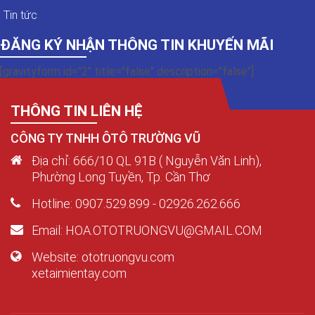
Tin tức
ĐĂNG KÝ NHẬN THÔNG TIN KHUYẾN MÃI
[gravityform id="2" title="false" description="false"]
THÔNG TIN LIÊN HỆ
CÔNG TY TNHH ÔTÔ TRƯỜNG VŨ
Địa chỉ: 666/10 QL 91B ( Nguyễn Văn Linh),
Phường Long Tuyền, Tp. Cần Thơ
Hotline: 0907.529.899 - 02926.262.666
Email: HOA.OTOTRUONGVU@GMAIL.COM
Website: ototruongvu.com
xetaimientay.com