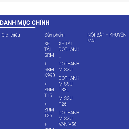
DANH MỤC CHÍNH
Giới thiệu
Sản phẩm
NỔI BẬT – KHUYẾN
MÃI
XE
XE TẢI
TẢI
DOTHANH
SRM
–
+
DOTHANH
SRM
MISSU
K990
DOTHANH
+
MISSU
SRM
T33L
T15
MISSU
+
T26
SRM
DOTHANH
T35
MISSU
+
VAN V56