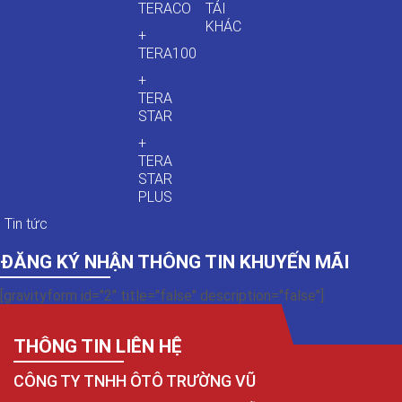
TERACO
TẢI
KHÁC
+
TERA100
+
TERA
STAR
+
TERA
STAR
PLUS
Tin tức
ĐĂNG KÝ NHẬN THÔNG TIN KHUYẾN MÃI
[gravityform id="2" title="false" description="false"]
THÔNG TIN LIÊN HỆ
CÔNG TY TNHH ÔTÔ TRƯỜNG VŨ