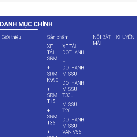
DANH MỤC CHÍNH
Giới thiệu
Sản phẩm
NỔI BẬT – KHUYẾN
MÃI
XE
XE TẢI
TẢI
DOTHANH
SRM
–
+
DOTHANH
SRM
MISSU
K990
DOTHANH
+
MISSU
SRM
T33L
T15
MISSU
+
T26
SRM
DOTHANH
T35
MISSU
+
VAN V56