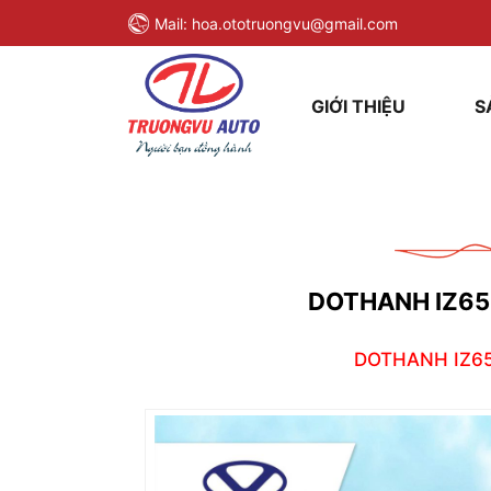
Mail:
hoa.ototruongvu@gmail.com
GIỚI THIỆU
S
DOTHANH IZ65
DOTHANH IZ65