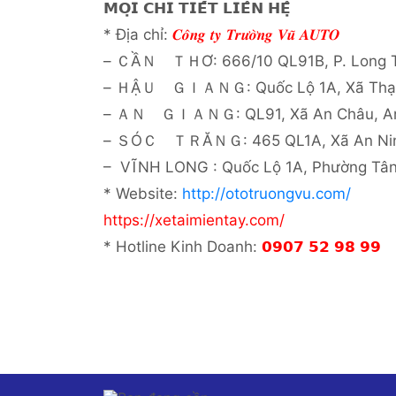
𝗠𝗢̣𝗜 𝗖𝗛𝗜 𝗧𝗜𝗘̂́𝗧 𝗟𝗜𝗘̂𝗡 𝗛𝗘̣̂
* Địa chỉ:
𝑪𝒐̂𝒏𝒈 𝒕𝒚 𝑻𝒓𝒖̛𝒐̛̀𝒏𝒈 𝑽𝒖̃ 𝑨𝑼𝑻𝑶
– ＣẦＮ ＴＨƠ: 666/10 QL91B, P. Long Tu
– ＨẬＵ ＧＩＡＮＧ: Quốc Lộ 1A, Xã Thạnh
– ＡＮ ＧＩＡＮＧ: QL91, Xã An Châu, An
– ＳÓＣ ＴＲĂＮＧ: 465 QL1A, Xã An Ninh
– VĨNH LONG : Quốc Lộ 1A, Phường Tân
* Website:
http://ototruongvu.com/
https://xetaimientay.com/
* Hotline Kinh Doanh:
𝟬𝟵𝟬𝟳 𝟱𝟮 𝟵𝟴 𝟵𝟵