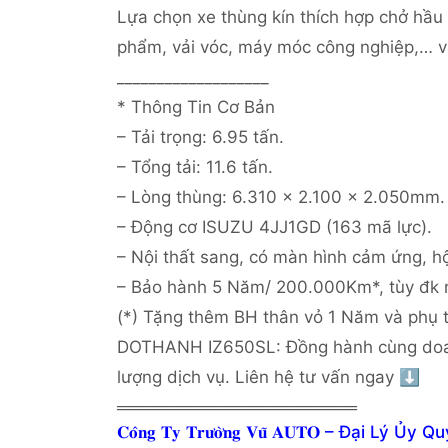
Lựa chọn xe thùng kín thích hợp chở hầu 
phẩm, vải vóc, máy móc công nghiệp,… v
___________________
* Thông Tin Cơ Bản
– Tải trọng: 6.95 tấn.
– Tổng tải: 11.6 tấn.
– Lòng thùng: 6.310 x 2.100 x 2.050mm.
– Động cơ ISUZU 4JJ1GD (163 mã lực).
– Nội thất sang, có màn hình cảm ứng, 
– Bảo hành 5 Năm/ 200.000Km*, tùy đk 
(*) Tặng thêm BH thân vỏ 1 Năm và phụ t
DOTHANH IZ650SL: Đồng hành cùng doan
lượng dịch vụ. Liên hệ tư vấn ngay ⬇️
════════════════════
𝐂𝐨̂𝐧𝐠 𝐓𝐲 𝐓𝐫𝐮̛𝐨̛̀𝐧𝐠 𝐕𝐮̃ 𝐀𝐔𝐓𝐎 – 