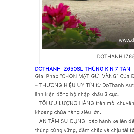
DOTHANH IZ65
DOTHANH IZ650SL THÙNG KÍN 7 TẤN
Giải Pháp “CHỌN MẶT GỬI VÀNG” Của Đ
– THƯƠNG HIỆU UY TÍN từ DoThanh Auto,
linh kiện đồng bộ nhập khẩu 3 cục.
– TỐI ƯU LƯỢNG HÀNG trên mỗi chuyến, đ
khoang chứa hàng siêu lớn.
– AN TÂM SỬ DỤNG: bảo hành xe lên đế
thùng cứng vững, đầm chắc và chịu tải tố