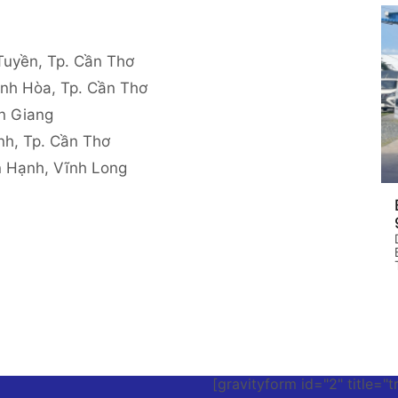
yền, Tp. Cần Thơ
 Hòa, Tp. Cần Thơ
 Giang
, Tp. Cần Thơ
 Hạnh, Vĩnh Long
[gravityform id="2" title="t