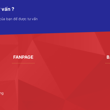
 vấn ?
 của bạn để được tư vấn
FANPAGE
B
ờng