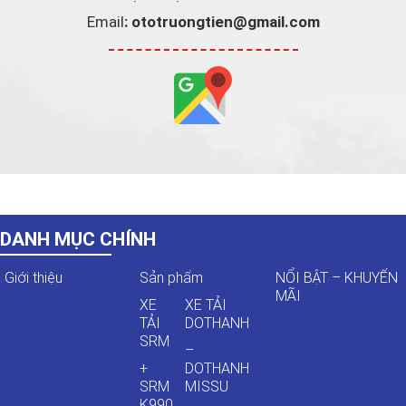
Email
: ototruongtien
@gmail.com
DANH MỤC CHÍNH
Giới thiệu
Sản phẩm
NỔI BẬT – KHUYẾN
MÃI
XE
XE TẢI
TẢI
DOTHANH
SRM
–
+
DOTHANH
SRM
MISSU
K990