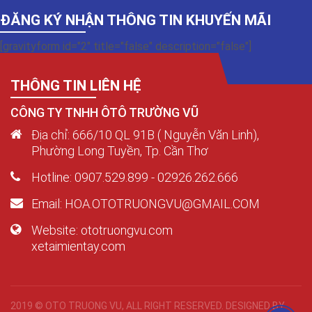
ĐĂNG KÝ NHẬN THÔNG TIN KHUYẾN MÃI
[gravityform id="2" title="false" description="false"]
THÔNG TIN LIÊN HỆ
CÔNG TY TNHH ÔTÔ TRƯỜNG VŨ
Địa chỉ: 666/10 QL 91B ( Nguyễn Văn Linh),
Phường Long Tuyền, Tp. Cần Thơ
Hotline: 0907.529.899 - 02926.262.666
Email: HOA.OTOTRUONGVU@GMAIL.COM
Website: ototruongvu.com
xetaimientay.com
2019 © OTO TRUONG VU, ALL RIGHT RESERVED. DESIGNED BY