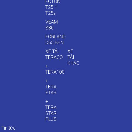
FOTON
T25 –
T25s
VEAM
S80
FORLAND
D65 BEN
XE TẢI
XE
TERACO
TẢI
KHÁC
+
TERA100
+
TERA
STAR
+
TERA
STAR
PLUS
Tin tức