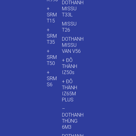
DOTHANH
+
MISSU
SRM
T33L
T15
MISSU
+
T26
SRM
DOTHANH
T35
MISSU
+
VAN V56
SRM
+ ĐÔ
T50
THÀNH
+
IZ50s
SRM
+ ĐÔ
S6
THÀNH
IZ65M
PLUS
–
DOTHANH
THÙNG
6M3