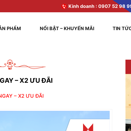
Kinh doanh :
0907 52 98 9
ẢN PHẨM
NỔI BẬT – KHUYẾN MÃI
TIN TỨ
GAY – X2 ƯU ĐÃI
NGAY – X2 ƯU ĐÃI