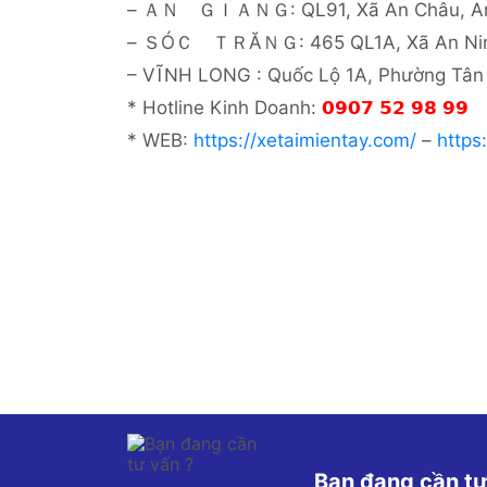
– ＡＮ ＧＩＡＮＧ: QL91, Xã An Châu, An
– ＳÓＣ ＴＲĂＮＧ: 465 QL1A, Xã An Ninh
– VĨNH LONG : Quốc Lộ 1A, Phường Tân
* Hotline Kinh Doanh:
𝟬𝟵𝟬𝟳 𝟱𝟮 𝟵𝟴 𝟵𝟵
* WEB:
https://xetaimientay.com/
–
https
Bạn đang cần tư