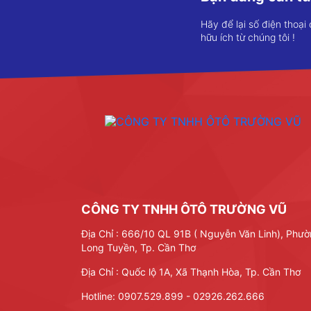
Hãy để lại số điện thoại
hữu ích từ chúng tôi !
CÔNG TY TNHH ÔTÔ TRƯỜNG VŨ
Địa Chỉ : 666/10 QL 91B ( Nguyễn Văn Linh), Phư
Long Tuyền, Tp. Cần Thơ
Địa Chỉ : Quốc lộ 1A, Xã Thạnh Hòa, Tp. Cần Thơ
Hotline:
0907.529.899 - 02926.262.666