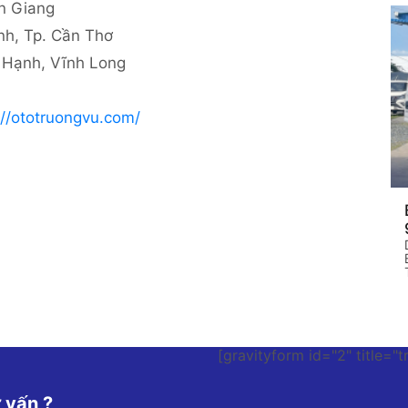
 Giang
, Tp. Cần Thơ
 Hạnh, Vĩnh Long
://ototruongvu.com/
[gravityform id="2" title="t
 vấn ?