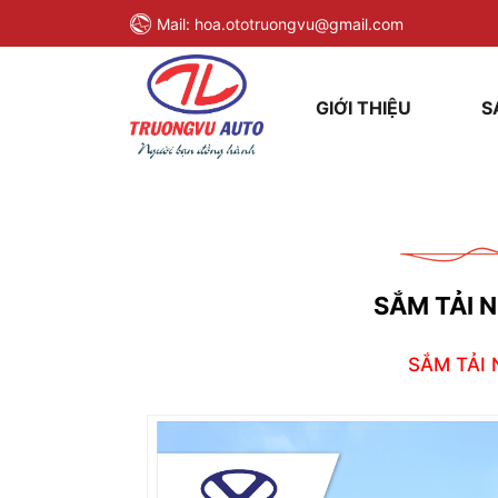
Mail:
hoa.ototruongvu@gmail.com
GIỚI THIỆU
S
SẮM TẢI N
SẮM TẢI 