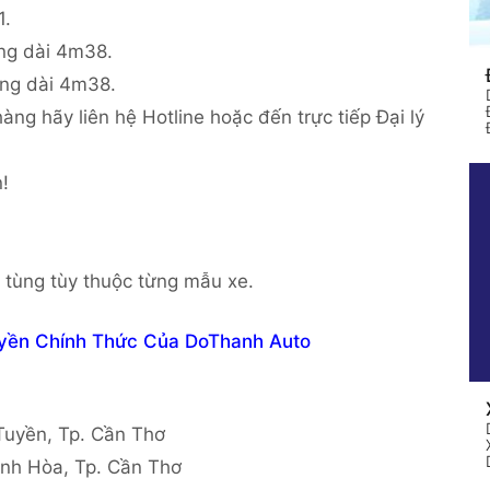
1.
ùng dài 4m38.
hùng dài 4m38.
hàng hãy liên hệ Hotline hoặc đến trực tiếp Đại lý
!
ụ tùng tùy thuộc từng mẫu xe.
Đại Lý Ủy Quyền Chính Thức Của DoThanh Auto
yền, Tp. Cần Thơ
 Hòa, Tp. Cần Thơ