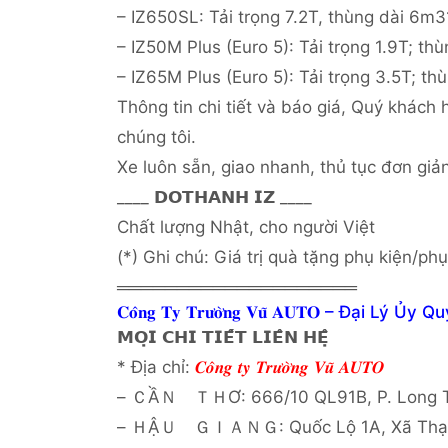
– IZ650SL: Tải trọng 7.2T, thùng dài 6m3
– IZ50M Plus (Euro 5): Tải trọng 1.9T; th
– IZ65M Plus (Euro 5): Tải trọng 3.5T; t
Thông tin chi tiết và báo giá, Quý khách 
chúng tôi.
Xe luôn sẵn, giao nhanh, thủ tục đơn giản
____ 𝗗𝗢𝗧𝗛𝗔𝗡𝗛 𝗜𝗭 ____
Chất lượng Nhật, cho người Việt
(*) Ghi chú: Giá trị quà tặng phụ kiện/ph
════════════════════
𝐂𝐨̂𝐧𝐠 𝐓𝐲 𝐓𝐫𝐮̛𝐨̛̀𝐧𝐠 𝐕𝐮̃ 𝐀𝐔𝐓𝐎 – 
𝗠𝗢̣𝗜 𝗖𝗛𝗜 𝗧𝗜𝗘̂́𝗧 𝗟𝗜𝗘̂𝗡 𝗛𝗘̣̂
* Địa chỉ:
𝑪𝒐̂𝒏𝒈 𝒕𝒚 𝑻𝒓𝒖̛𝒐̛̀𝒏𝒈 𝑽𝒖̃ 𝑨𝑼𝑻𝑶
– ＣẦＮ ＴＨƠ: 666/10 QL91B, P. Long Tu
– ＨẬＵ ＧＩＡＮＧ: Quốc Lộ 1A, Xã Thạnh