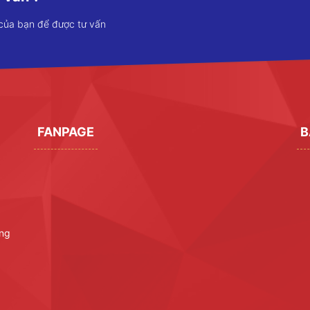
 của bạn để được tư vấn
FANPAGE
B
ờng