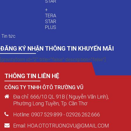
STAR
+
TERA
STAR
PLUS
Tin tức
ĐĂNG KÝ NHẬN THÔNG TIN KHUYẾN MÃI
[gravityform id="2" title="false" description="false"]
THÔNG TIN LIÊN HỆ
CÔNG TY TNHH ÔTÔ TRƯỜNG VŨ
Địa chỉ: 666/10 QL 91B ( Nguyễn Văn Linh),
Phường Long Tuyền, Tp. Cần Thơ
Hotline: 0907.529.899 - 02926.262.666
Email: HOA.OTOTRUONGVU@GMAIL.COM