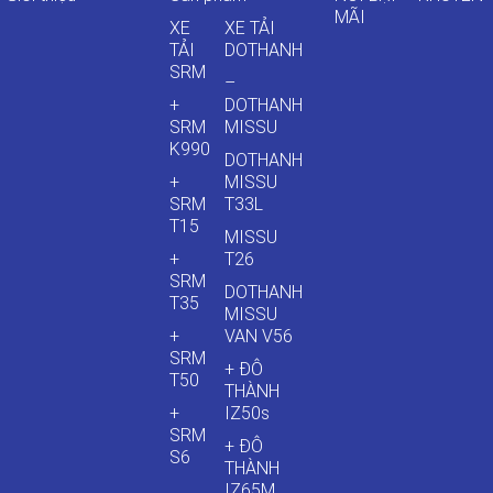
MÃI
XE
XE TẢI
TẢI
DOTHANH
SRM
–
+
DOTHANH
SRM
MISSU
K990
DOTHANH
+
MISSU
SRM
T33L
T15
MISSU
+
T26
SRM
DOTHANH
T35
MISSU
+
VAN V56
SRM
+ ĐÔ
T50
THÀNH
+
IZ50s
SRM
+ ĐÔ
S6
THÀNH
IZ65M