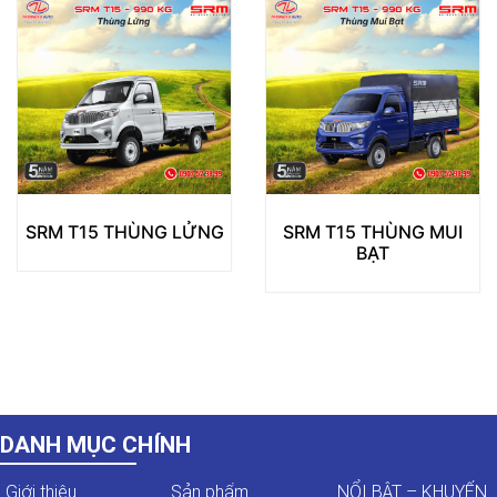
SRM T15 THÙNG MUI
SRM T15 THÙNG BEN
BẠT
DANH MỤC CHÍNH
Giới thiệu
Sản phẩm
NỔI BẬT – KHUYẾN