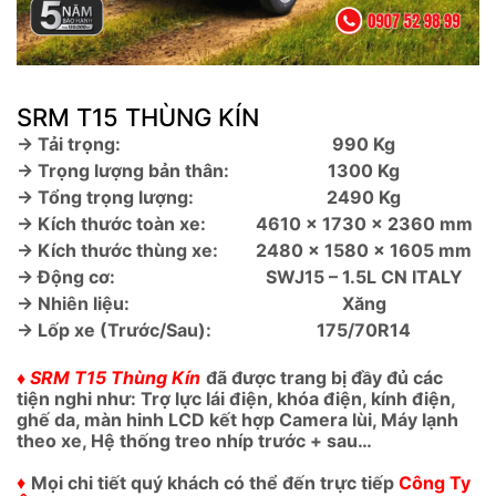
SRM T15 THÙNG KÍN
→ Tải trọng:
990 Kg
→ Trọng lượng bản thân:
1300 Kg
→ Tổng trọng lượng:
2490 Kg
→ Kích thước toàn xe:
4610 x 1730 x 2360 mm
→ Kích thước thùng xe:
2480 x 1580 x 1605 mm
→ Động cơ:
SWJ15 – 1.5L CN ITALY
→ Nhiên liệu:
Xăng
→ Lốp xe (Trước/Sau):
175/70R14
♦ SRM T15 Thùng Kín
đã được trang bị đầy đủ các
tiện nghi như: Trợ lực lái điện, khóa điện, kính điện,
ghế da, màn hinh LCD kết hợp Camera lùi, Máy lạnh
theo xe, Hệ thống treo nhíp trước + sau…
♦
Mọi chi tiết quý khách có thể đến trực tiếp
Công Ty