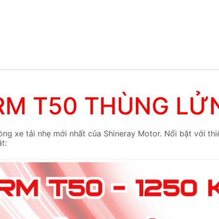
RM T50 THÙNG LỬ
òng xe tải nhẹ mới nhất của Shineray Motor. Nổi bật với thiế
t: