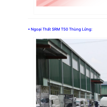
• Ngoại Thất SRM T50 Thùng Lửng: