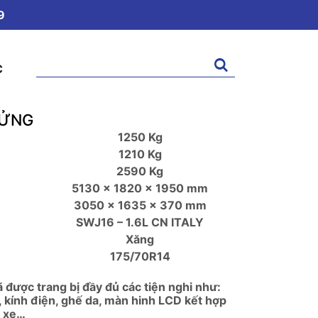
9
Tìm
C
kiếm:
LỬNG
1250 Kg
1210 Kg
2590 Kg
5130 x 1820 x 1950 mm
3050 x 1635 x 370 mm
SWJ16 – 1.6L CN ITALY
Xăng
175/70R14
ã được trang bị đầy đủ các tiện nghi như:
n, kính điện, ghế da, màn hinh LCD kết hợp
o xe…