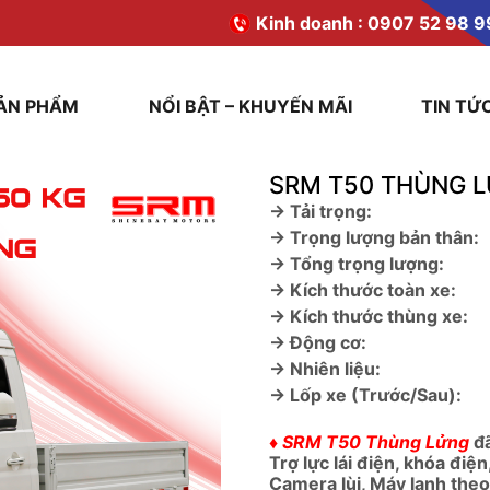
Kinh doanh :
0907 52 98 9
ẢN PHẨM
NỔI BẬT – KHUYẾN MÃI
TIN TỨ
SRM T50 THÙNG 
→ Tải trọng:
→ Trọng lượng bản thân:
→ Tổng trọng lượng:
→ Kích thước toàn xe:
→ Kích thước thùng xe:
→ Động cơ:
→ Nhiên liệu:
→ Lốp xe (Trước/Sau):
♦ SRM T50 Thùng Lửng
đ
Trợ lực lái điện, khóa điệ
Camera lùi, Máy lạnh the