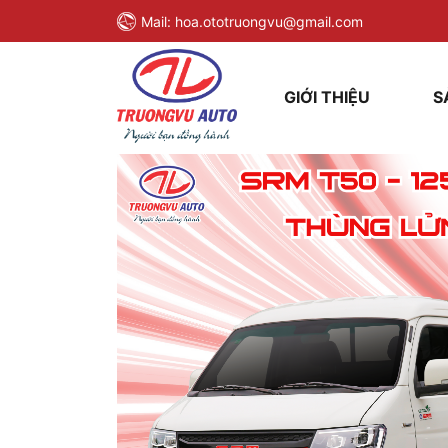
Mail:
hoa.ototruongvu@gmail.com
GIỚI THIỆU
S