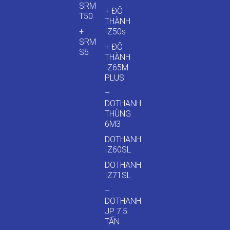
SRM
+ ĐÔ
T50
THÀNH
+
IZ50s
SRM
+ ĐÔ
S6
THÀNH
IZ65M
PLUS
–
DOTHANH
THÙNG
6M3
DOTHANH
IZ60SL
DOTHANH
IZ71SL
–
DOTHANH
JP 7.5
TẤN