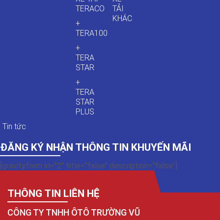
TERACO
TẢI
KHÁC
+
TERA100
+
TERA
STAR
+
TERA
STAR
PLUS
Tin tức
ĐĂNG KÝ NHẬN THÔNG TIN KHUYẾN MÃI
[gravityform id="2" title="false" description="false"]
THÔNG TIN LIÊN HỆ
CÔNG TY TNHH ÔTÔ TRƯỜNG VŨ