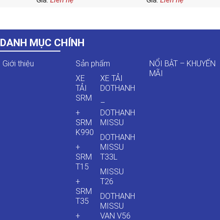
Giá:
Liên hệ
Giá:
Liên hệ
DANH MỤC CHÍNH
Giới thiệu
Sản phẩm
NỔI BẬT – KHUYẾN
MÃI
XE
XE TẢI
TẢI
DOTHANH
SRM
–
+
DOTHANH
SRM
MISSU
K990
DOTHANH
+
MISSU
SRM
T33L
T15
MISSU
+
T26
SRM
DOTHANH
T35
MISSU
+
VAN V56