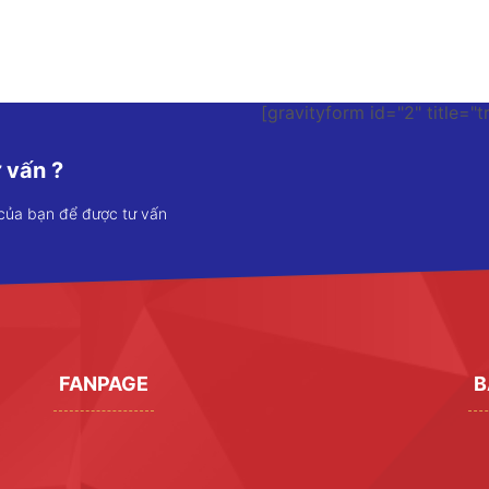
[gravityform id="2" title="t
 vấn ?
 của bạn để được tư vấn
FANPAGE
B