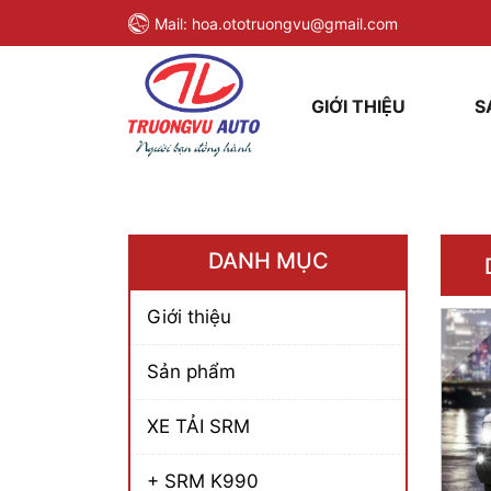
Mail:
hoa.ototruongvu@gmail.com
GIỚI THIỆU
S
DANH MỤC
Giới thiệu
Sản phẩm
XE TẢI SRM
+ SRM K990