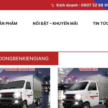
Kinh doanh :
0907 52 98 9
ẢN PHẨM
NỔI BẬT – KHUYẾN MÃI
TIN TỨ
DONGBENKIENGIANG