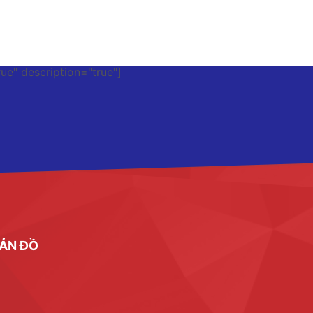
rue" description="true"]
ẢN ĐỒ