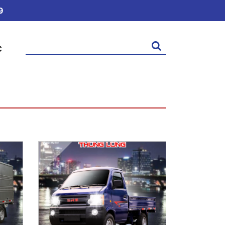
9
Tìm
C
kiếm: