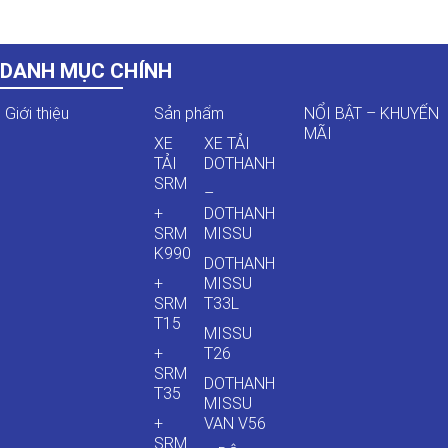
DANH MỤC CHÍNH
Giới thiệu
Sản phẩm
NỔI BẬT – KHUYẾN
MÃI
XE
XE TẢI
TẢI
DOTHANH
SRM
–
+
DOTHANH
SRM
MISSU
K990
DOTHANH
+
MISSU
SRM
T33L
T15
MISSU
+
T26
SRM
DOTHANH
T35
MISSU
+
VAN V56
SRM