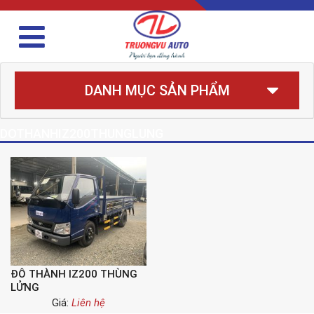
DANH MỤC SẢN PHẨM
DOTHANHIZ200THUNGLUNG
ĐÔ THÀNH IZ200 THÙNG
LỬNG
Giá:
Liên hệ