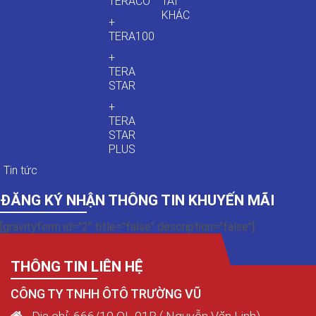
TERACO
TẢI
KHÁC
+
TERA100
+
TERA
STAR
+
TERA
STAR
PLUS
Tin tức
ĐĂNG KÝ NHẬN THÔNG TIN KHUYẾN MÃI
[gravityform id="2" title="false" description="false"]
THÔNG TIN LIÊN HỆ
CÔNG TY TNHH ÔTÔ TRƯỜNG VŨ