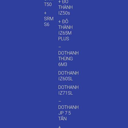
+ ĐÔ
T50
THÀNH
+
IZ50s
SRM
+ ĐÔ
S6
THÀNH
IZ65M
PLUS
–
DOTHANH
THÙNG
6M3
DOTHANH
IZ60SL
DOTHANH
IZ71SL
–
DOTHANH
JP 7.5
TẤN
+