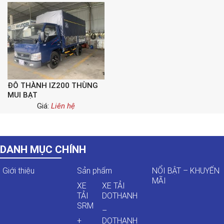
ĐÔ THÀNH IZ200 THÙNG
MUI BẠT
Giá:
Liên hệ
DANH MỤC CHÍNH
Giới thiệu
Sản phẩm
NỔI BẬT – KHUYẾN
MÃI
XE
XE TẢI
TẢI
DOTHANH
SRM
–
+
DOTHANH