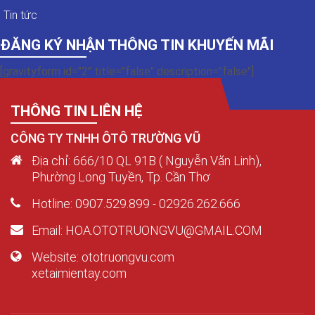
Tin tức
ĐĂNG KÝ NHẬN THÔNG TIN KHUYẾN MÃI
[gravityform id="2" title="false" description="false"]
THÔNG TIN LIÊN HỆ
CÔNG TY TNHH ÔTÔ TRƯỜNG VŨ
Địa chỉ: 666/10 QL 91B ( Nguyễn Văn Linh),
Phường Long Tuyền, Tp. Cần Thơ
Hotline: 0907.529.899 - 02926.262.666
Email: HOA.OTOTRUONGVU@GMAIL.COM
Website: ototruongvu.com
xetaimientay.com