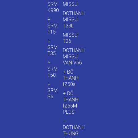
SRM
MISSU
K990
DOTHANH
+
MISSU
SRM
T33L
T15
MISSU
+
T26
SRM
DOTHANH
T35
MISSU
+
VAN V56
SRM
+ ĐÔ
T50
THÀNH
+
IZ50s
SRM
+ ĐÔ
S6
THÀNH
IZ65M
PLUS
–
DOTHANH
THÙNG