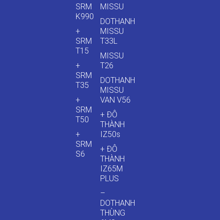
SRM
MISSU
K990
DOTHANH
+
MISSU
SRM
T33L
T15
MISSU
+
T26
SRM
DOTHANH
T35
MISSU
+
VAN V56
SRM
+ ĐÔ
T50
THÀNH
+
IZ50s
SRM
+ ĐÔ
S6
THÀNH
IZ65M
PLUS
–
DOTHANH
THÙNG