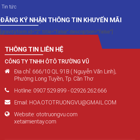
Tin tức
ĐĂNG KÝ NHẬN THÔNG TIN KHUYẾN MÃI
[gravityform id="2" title="false" description="false"]
THÔNG TIN LIÊN HỆ
CÔNG TY TNHH ÔTÔ TRƯỜNG VŨ
Địa chỉ: 666/10 QL 91B ( Nguyễn Văn Linh),
Phường Long Tuyền, Tp. Cần Thơ
Hotline: 0907.529.899 - 02926.262.666
Email: HOA.OTOTRUONGVU@GMAIL.COM
Website: ototruongvu.com
xetaimientay.com