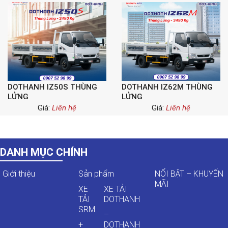
DOTHANH IZ50S THÙNG
DOTHANH IZ62M THÙNG
LỬNG
LỬNG
Giá:
Liên hệ
Giá:
Liên hệ
DANH MỤC CHÍNH
Giới thiệu
Sản phẩm
NỔI BẬT – KHUYẾN
MÃI
XE
XE TẢI
TẢI
DOTHANH
SRM
–
+
DOTHANH