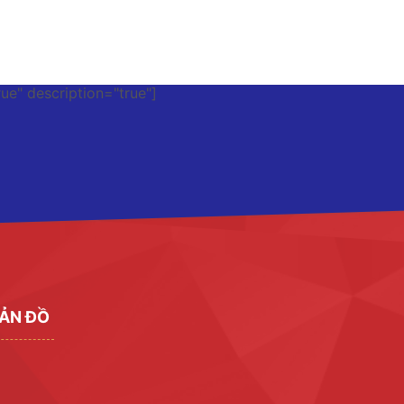
rue" description="true"]
ẢN ĐỒ