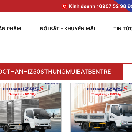
Kinh doanh :
0907 52 98 9
ẢN PHẨM
NỔI BẬT – KHUYẾN MÃI
TIN TỨ
DOTHANHIZ50STHUNGMUIBATBENTRE