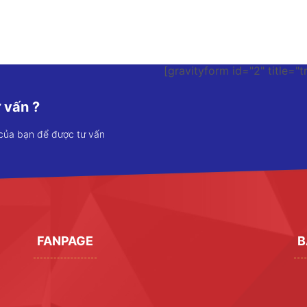
[gravityform id="2" title="t
 vấn ?
 của bạn để được tư vấn
FANPAGE
B