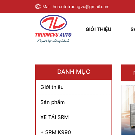
Mail:
hoa.ototruongvu@gmail.com
GIỚI THIỆU
S
DANH MỤC
Giới thiệu
Sản phẩm
XE TẢI SRM
+ SRM K990