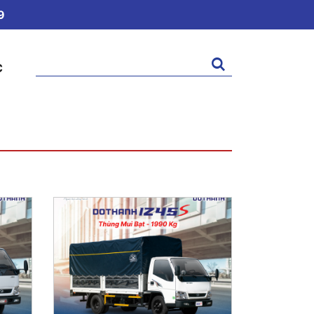
9
Tìm
C
kiếm: