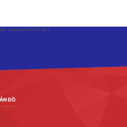
rue" description="true"]
ẢN ĐỒ