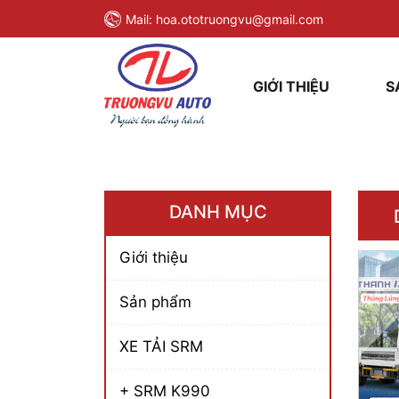
Mail:
hoa.ototruongvu@gmail.com
GIỚI THIỆU
S
DANH MỤC
Giới thiệu
Sản phẩm
XE TẢI SRM
+ SRM K990