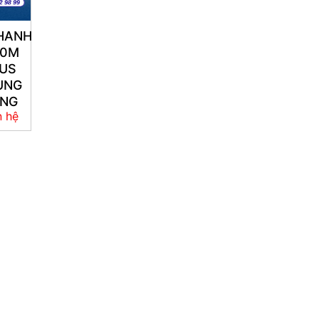
HANH
50M
US
ÙNG
NG
n hệ