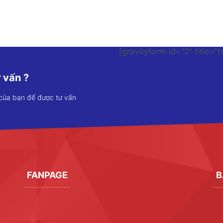
[gravityform id="2" title="t
 vấn ?
 của bạn để được tư vấn
FANPAGE
B