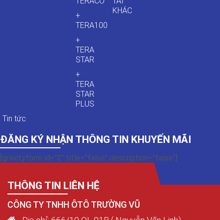
TERACO
TẢI
KHÁC
+
TERA100
+
TERA
STAR
+
TERA
STAR
PLUS
Tin tức
ĐĂNG KÝ NHẬN THÔNG TIN KHUYẾN MÃI
[gravityform id="2" title="false" description="false"]
THÔNG TIN LIÊN HỆ
CÔNG TY TNHH ÔTÔ TRƯỜNG VŨ