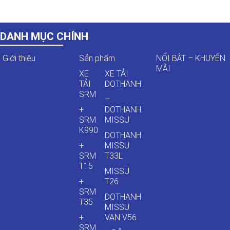
DANH MỤC CHÍNH
Giới thiệu
Sản phẩm
NỔI BẬT – KHUYẾN
MÃI
XE
XE TẢI
TẢI
DOTHANH
SRM
–
+
DOTHANH
SRM
MISSU
K990
DOTHANH
+
MISSU
SRM
T33L
T15
MISSU
+
T26
SRM
DOTHANH
T35
MISSU
+
VAN V56
SRM