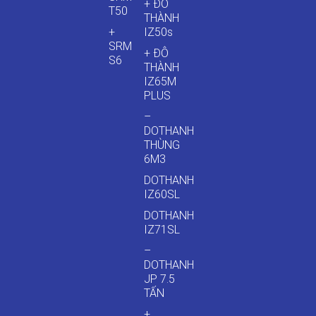
+ ĐÔ
T50
THÀNH
+
IZ50s
SRM
+ ĐÔ
S6
THÀNH
IZ65M
PLUS
–
DOTHANH
THÙNG
6M3
DOTHANH
IZ60SL
DOTHANH
IZ71SL
–
DOTHANH
JP 7.5
TẤN
+