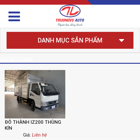
DANH MỤC SẢN PHẨM
GIAXE1TAN9
ĐÔ THÀNH IZ200 THÙNG
KÍN
Giá:
Liên hệ