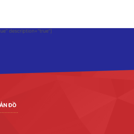
rue" description="true"]
ẢN ĐỒ