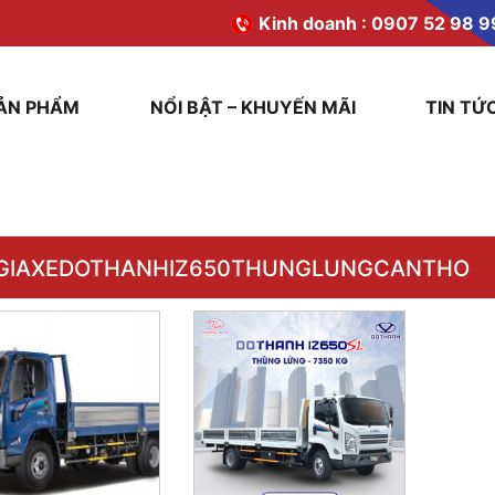
Kinh doanh :
0907 52 98 9
ẢN PHẨM
NỔI BẬT – KHUYẾN MÃI
TIN TỨ
GIAXEDOTHANHIZ650THUNGLUNGCANTHO