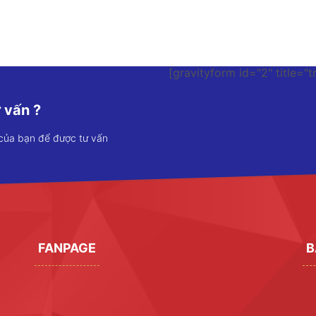
[gravityform id="2" title="t
 vấn ?
 của bạn để được tư vấn
FANPAGE
B