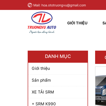
Mail:
hoa.ototruongvu@gmail.com
GIỚI THIỆU
S
DANH MỤC
Giới thiệu
Sản phẩm
XE TẢI SRM
+ SRM K990