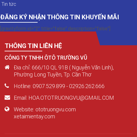
Tin tức
ĐĂNG KÝ NHẬN THÔNG TIN KHUYẾN MÃI
[gravityform id="2" title="false" description="false"]
THÔNG TIN LIÊN HỆ
CÔNG TY TNHH ÔTÔ TRƯỜNG VŨ
Địa chỉ: 666/10 QL 91B ( Nguyễn Văn Linh),
Phường Long Tuyền, Tp. Cần Thơ
Hotline: 0907.529.899 - 02926.262.666
Email: HOA.OTOTRUONGVU@GMAIL.COM
Website: ototruongvu.com
xetaimientay.com