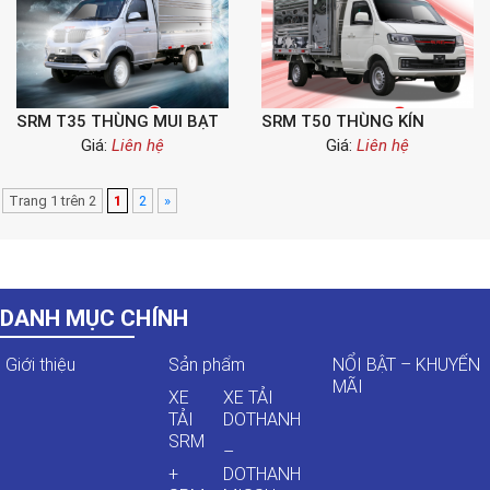
SRM T35 THÙNG MUI BẠT
SRM T50 THÙNG KÍN
Giá:
Liên hệ
Giá:
Liên hệ
Trang 1 trên 2
1
2
»
DANH MỤC CHÍNH
Giới thiệu
Sản phẩm
NỔI BẬT – KHUYẾN
MÃI
XE
XE TẢI
TẢI
DOTHANH
SRM
–
+
DOTHANH