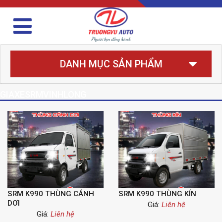
DANH MỤC SẢN PHẨM
GIAXESRMVINHLONG
SRM K990 THÙNG CÁNH
SRM K990 THÙNG KÍN
DƠI
Giá:
Liên hệ
Giá:
Liên hệ