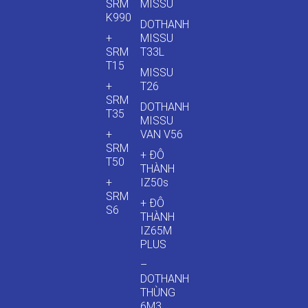
SRM
MISSU
K990
DOTHANH
+
MISSU
SRM
T33L
T15
MISSU
+
T26
SRM
DOTHANH
T35
MISSU
+
VAN V56
SRM
+ ĐÔ
T50
THÀNH
+
IZ50s
SRM
+ ĐÔ
S6
THÀNH
IZ65M
PLUS
–
DOTHANH
THÙNG
6M3