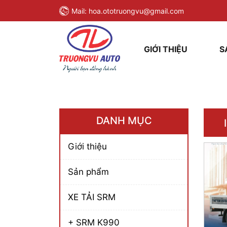
Mail:
hoa.ototruongvu@gmail.com
GIỚI THIỆU
S
DANH MỤC
Giới thiệu
Sản phẩm
XE TẢI SRM
+ SRM K990