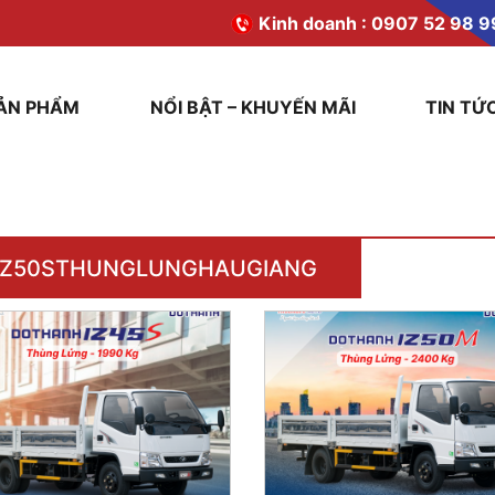
Kinh doanh :
0907 52 98 9
ẢN PHẨM
NỔI BẬT – KHUYẾN MÃI
TIN TỨ
IZ50STHUNGLUNGHAUGIANG