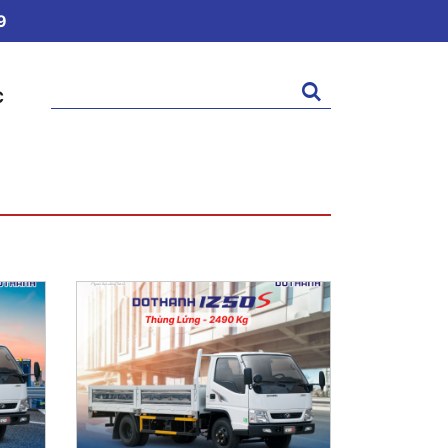
9
Tìm
C
kiếm: