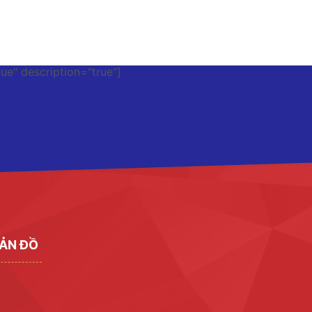
rue" description="true"]
ẢN ĐỒ