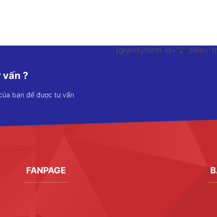
[gravityform id="2" title="t
 vấn ?
 của bạn để được tư vấn
FANPAGE
B