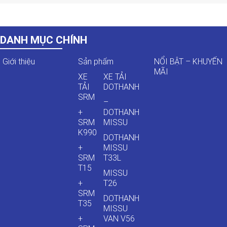
DANH MỤC CHÍNH
Giới thiệu
Sản phẩm
NỔI BẬT – KHUYẾN
MÃI
XE
XE TẢI
TẢI
DOTHANH
SRM
–
+
DOTHANH
SRM
MISSU
K990
DOTHANH
+
MISSU
SRM
T33L
T15
MISSU
+
T26
SRM
DOTHANH
T35
MISSU
+
VAN V56