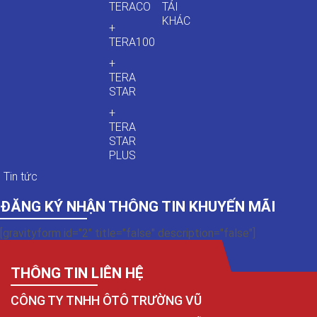
TERACO
TẢI
KHÁC
+
TERA100
+
TERA
STAR
+
TERA
STAR
PLUS
Tin tức
ĐĂNG KÝ NHẬN THÔNG TIN KHUYẾN MÃI
[gravityform id="2" title="false" description="false"]
THÔNG TIN LIÊN HỆ
CÔNG TY TNHH ÔTÔ TRƯỜNG VŨ