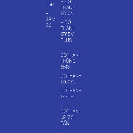
+ ĐÔ
T50
THÀNH
+
IZ50s
SRM
+ ĐÔ
S6
THÀNH
IZ65M
PLUS
–
DOTHANH
THÙNG
6M3
DOTHANH
IZ60SL
DOTHANH
IZ71SL
–
DOTHANH
JP 7.5
TẤN
+