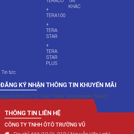
TERACO
TẢI
KHÁC
+
TERA100
+
TERA
STAR
+
TERA
STAR
PLUS
Tin tức
ĐĂNG KÝ NHẬN THÔNG TIN KHUYẾN MÃI
[gravityform id="2" title="false" description="false"]
THÔNG TIN LIÊN HỆ
CÔNG TY TNHH ÔTÔ TRƯỜNG VŨ