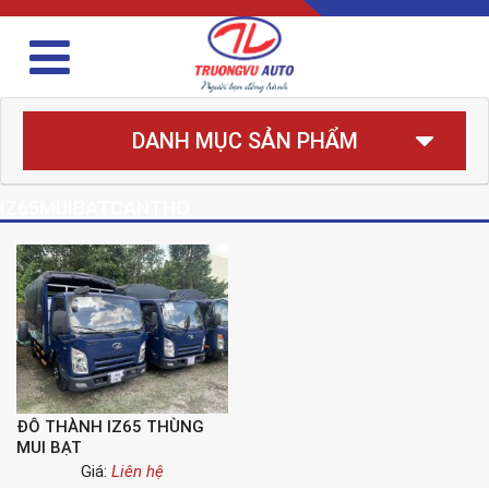
DANH MỤC SẢN PHẨM
IZ65MUIBATCANTHO
ĐÔ THÀNH IZ65 THÙNG
MUI BẠT
Giá:
Liên hệ