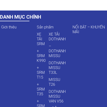
DANH MỤC CHÍNH
Giới thiệu
Sản phẩm
NỔI BẬT – KHUYẾN
MÃI
XE
XE TẢI
TẢI
DOTHANH
SRM
–
+
DOTHANH
SRM
MISSU
K990
DOTHANH
+
MISSU
SRM
T33L
T15
MISSU
+
T26
SRM
DOTHANH
T35
MISSU
+
VAN V56
SRM