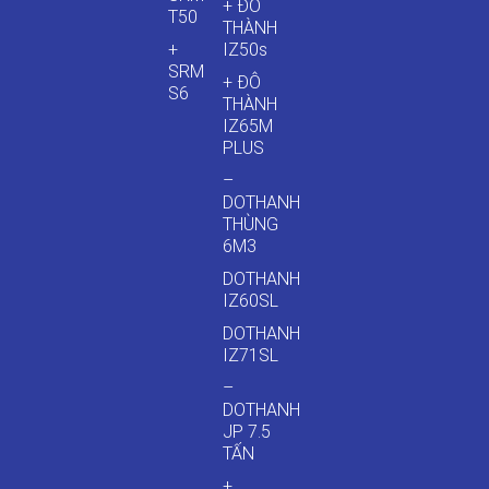
+ ĐÔ
T50
THÀNH
+
IZ50s
SRM
+ ĐÔ
S6
THÀNH
IZ65M
PLUS
–
DOTHANH
THÙNG
6M3
DOTHANH
IZ60SL
DOTHANH
IZ71SL
–
DOTHANH
JP 7.5
TẤN
+