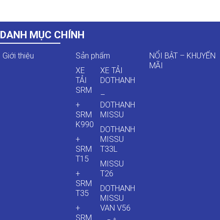
DANH MỤC CHÍNH
Giới thiệu
Sản phẩm
NỔI BẬT – KHUYẾN
MÃI
XE
XE TẢI
TẢI
DOTHANH
SRM
–
+
DOTHANH
SRM
MISSU
K990
DOTHANH
+
MISSU
SRM
T33L
T15
MISSU
+
T26
SRM
DOTHANH
T35
MISSU
+
VAN V56
SRM