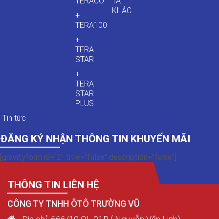
TERACO
TẢI
KHÁC
+
TERA100
+
TERA
STAR
+
TERA
STAR
PLUS
Tin tức
ĐĂNG KÝ NHẬN THÔNG TIN KHUYẾN MÃI
[gravityform id="2" title="false" description="false"]
THÔNG TIN LIÊN HỆ
CÔNG TY TNHH ÔTÔ TRƯỜNG VŨ