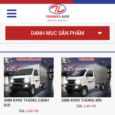
DANH MỤC SẢN PHẨM
K990THUNGKINBENTRE
SRM K990 THÙNG CÁNH
SRM K990 THÙNG KÍN
DƠI
Giá:
Liên hệ
Giá:
Liên hệ