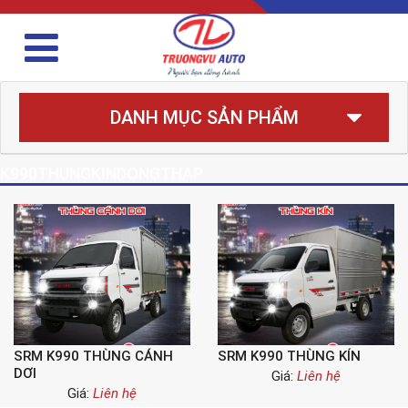
DANH MỤC SẢN PHẨM
K990THUNGKINDONGTHAP
SRM K990 THÙNG CÁNH
SRM K990 THÙNG KÍN
DƠI
Giá:
Liên hệ
Giá:
Liên hệ