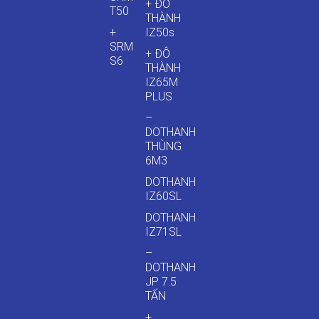
+ ĐÔ
T50
THÀNH
+
IZ50s
SRM
+ ĐÔ
S6
THÀNH
IZ65M
PLUS
–
DOTHANH
THÙNG
6M3
DOTHANH
IZ60SL
DOTHANH
IZ71SL
–
DOTHANH
JP 7.5
TẤN
+