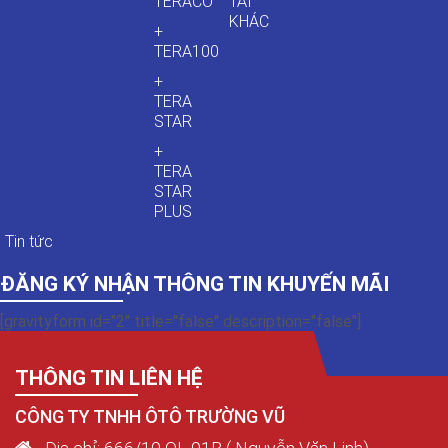
TERACO
TẢI
KHÁC
+
TERA100
+
TERA
STAR
+
TERA
STAR
PLUS
Tin tức
ĐĂNG KÝ NHẬN THÔNG TIN KHUYẾN MÃI
[gravityform id="2" title="false" description="false"]
THÔNG TIN LIÊN HỆ
CÔNG TY TNHH ÔTÔ TRƯỜNG VŨ