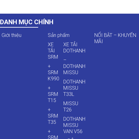
DANH MỤC CHÍNH
Giới thiệu
Sản phẩm
NỔI BẬT – KHUYẾN
MÃI
XE
XE TẢI
TẢI
DOTHANH
SRM
–
+
DOTHANH
SRM
MISSU
K990
DOTHANH
+
MISSU
SRM
T33L
T15
MISSU
+
T26
SRM
DOTHANH
T35
MISSU
+
VAN V56
SRM