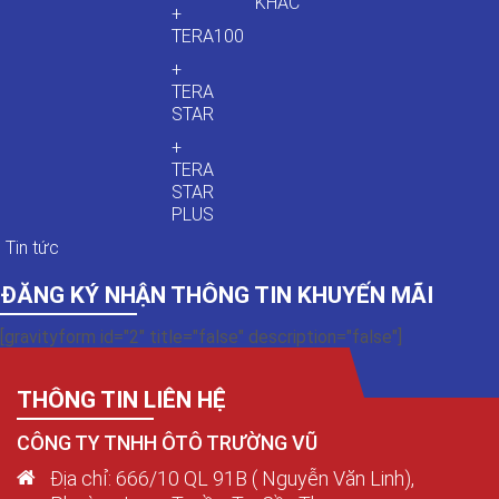
KHÁC
+
TERA100
+
TERA
STAR
+
TERA
STAR
PLUS
Tin tức
ĐĂNG KÝ NHẬN THÔNG TIN KHUYẾN MÃI
[gravityform id="2" title="false" description="false"]
THÔNG TIN LIÊN HỆ
CÔNG TY TNHH ÔTÔ TRƯỜNG VŨ
Địa chỉ: 666/10 QL 91B ( Nguyễn Văn Linh),