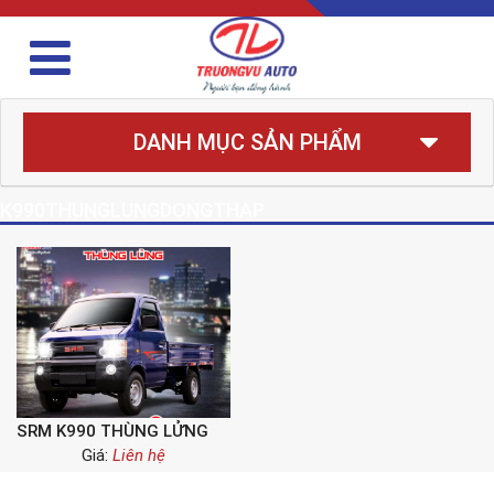
DANH MỤC SẢN PHẨM
K990THUNGLUNGDONGTHAP
SRM K990 THÙNG LỬNG
Giá:
Liên hệ