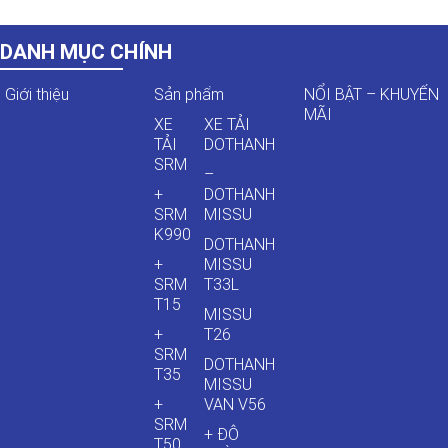
DANH MỤC CHÍNH
Giới thiệu
Sản phẩm
NỔI BẬT – KHUYẾN
MÃI
XE
XE TẢI
TẢI
DOTHANH
SRM
–
+
DOTHANH
SRM
MISSU
K990
DOTHANH
+
MISSU
SRM
T33L
T15
MISSU
+
T26
SRM
DOTHANH
T35
MISSU
+
VAN V56
SRM
+ ĐÔ
T50