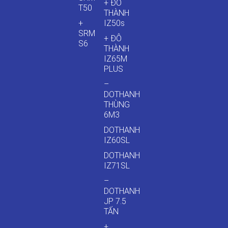
+ ĐÔ
T50
THÀNH
+
IZ50s
SRM
+ ĐÔ
S6
THÀNH
IZ65M
PLUS
–
DOTHANH
THÙNG
6M3
DOTHANH
IZ60SL
DOTHANH
IZ71SL
–
DOTHANH
JP 7.5
TẤN
+