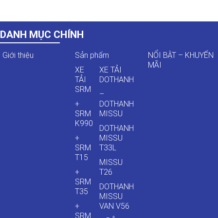
DANH MỤC CHÍNH
Giới thiệu
Sản phẩm
NỔI BẬT – KHUYẾN
MÃI
XE
XE TẢI
TẢI
DOTHANH
SRM
–
+
DOTHANH
SRM
MISSU
K990
DOTHANH
+
MISSU
SRM
T33L
T15
MISSU
+
T26
SRM
DOTHANH
T35
MISSU
+
VAN V56
SRM