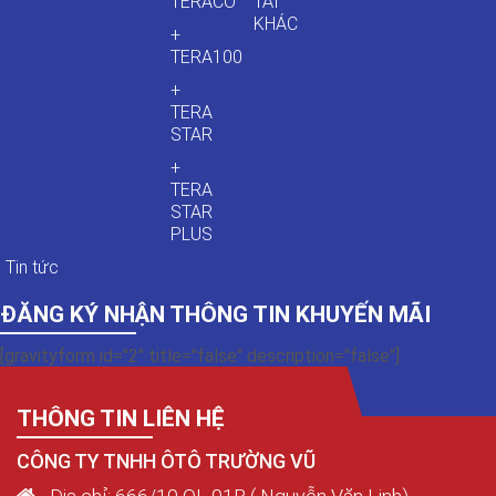
TERACO
TẢI
KHÁC
+
TERA100
+
TERA
STAR
+
TERA
STAR
PLUS
Tin tức
ĐĂNG KÝ NHẬN THÔNG TIN KHUYẾN MÃI
[gravityform id="2" title="false" description="false"]
THÔNG TIN LIÊN HỆ
CÔNG TY TNHH ÔTÔ TRƯỜNG VŨ