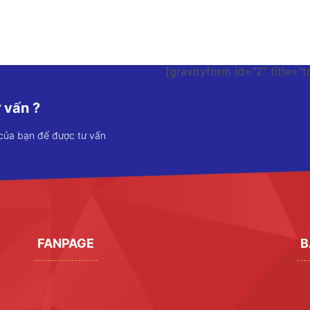
[gravityform id="2" title="t
 vấn ?
 của bạn để được tư vấn
FANPAGE
B