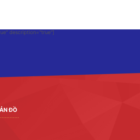
rue" description="true"]
ẢN ĐỒ