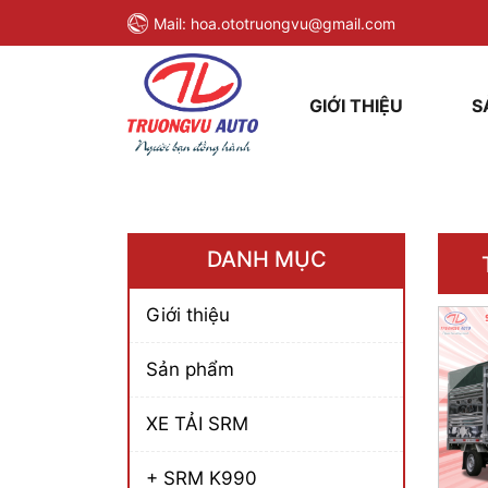
Mail:
hoa.ototruongvu@gmail.com
GIỚI THIỆU
S
DANH MỤC
Giới thiệu
Sản phẩm
XE TẢI SRM
+ SRM K990