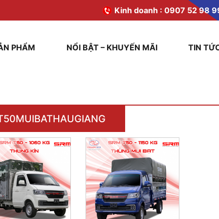
Kinh doanh :
0907 52 98 9
ẢN PHẨM
NỔI BẬT – KHUYẾN MÃI
TIN TỨ
T50MUIBATHAUGIANG