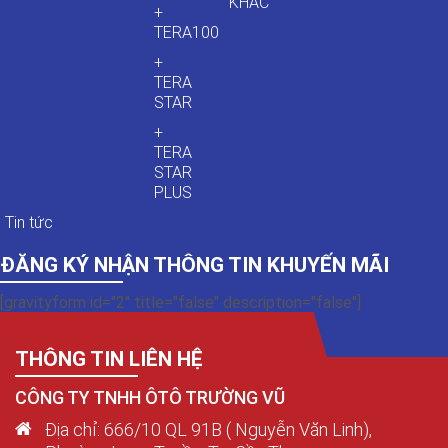
KHÁC
+
TERA100
+
TERA
STAR
+
TERA
STAR
PLUS
Tin tức
ĐĂNG KÝ NHẬN THÔNG TIN KHUYẾN MÃI
[gravityform id="2" title="false" description="false"]
THÔNG TIN LIÊN HỆ
CÔNG TY TNHH ÔTÔ TRƯỜNG VŨ
Địa chỉ: 666/10 QL 91B ( Nguyễn Văn Linh),