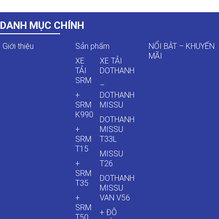
DANH MỤC CHÍNH
Giới thiệu
Sản phẩm
NỔI BẬT – KHUYẾN
MÃI
XE
XE TẢI
TẢI
DOTHANH
SRM
–
+
DOTHANH
SRM
MISSU
K990
DOTHANH
+
MISSU
SRM
T33L
T15
MISSU
+
T26
SRM
DOTHANH
T35
MISSU
+
VAN V56
SRM
+ ĐÔ
T50