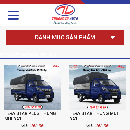
DANH MỤC SẢN PHẨM
TERA1TAN2DONGTHAP
TERA STAR PLUS THÙNG
TERA STAR THÙNG MUI
MUI BẠT
BẠT
Giá:
Liên hệ
Giá:
Liên hệ