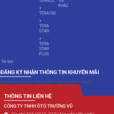
TERACO
TẢI
KHÁC
+
TERA100
+
TERA
STAR
+
TERA
STAR
PLUS
Tin tức
ĐĂNG KÝ NHẬN THÔNG TIN KHUYẾN MÃI
[gravityform id="2" title="false" description="false"]
THÔNG TIN LIÊN HỆ
CÔNG TY TNHH ÔTÔ TRƯỜNG VŨ