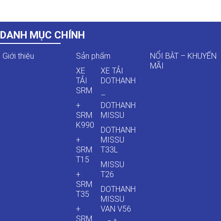
DANH MỤC CHÍNH
Giới thiệu
Sản phẩm
NỔI BẬT – KHUYẾN
MÃI
XE
XE TẢI
TẢI
DOTHANH
SRM
–
+
DOTHANH
SRM
MISSU
K990
DOTHANH
+
MISSU
SRM
T33L
T15
MISSU
+
T26
SRM
DOTHANH
T35
MISSU
+
VAN V56
SRM