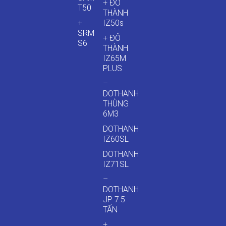
+ ĐÔ
T50
THÀNH
+
IZ50s
SRM
+ ĐÔ
S6
THÀNH
IZ65M
PLUS
–
DOTHANH
THÙNG
6M3
DOTHANH
IZ60SL
DOTHANH
IZ71SL
–
DOTHANH
JP 7.5
TẤN
+