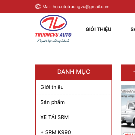
Mail:
hoa.ototruongvu@gmail.com
GIỚI THIỆU
S
DANH MỤC
Giới thiệu
Sản phẩm
XE TẢI SRM
+ SRM K990