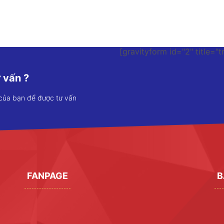
[gravityform id="2" title="t
 vấn ?
 của bạn để được tư vấn
FANPAGE
B