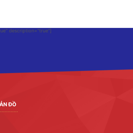
rue" description="true"]
ẢN ĐỒ