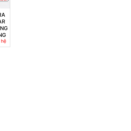
RA
AR
ÙNG
NG
 hệ