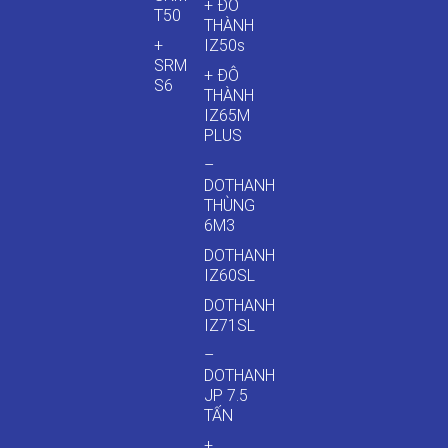
+ ĐÔ
T50
THÀNH
+
IZ50s
SRM
+ ĐÔ
S6
THÀNH
IZ65M
PLUS
–
DOTHANH
THÙNG
6M3
DOTHANH
IZ60SL
DOTHANH
IZ71SL
–
DOTHANH
JP 7.5
TẤN
+