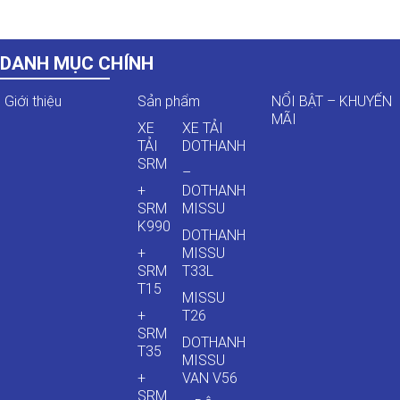
DANH MỤC CHÍNH
Giới thiệu
Sản phẩm
NỔI BẬT – KHUYẾN
MÃI
XE
XE TẢI
TẢI
DOTHANH
SRM
–
+
DOTHANH
SRM
MISSU
K990
DOTHANH
+
MISSU
SRM
T33L
T15
MISSU
+
T26
SRM
DOTHANH
T35
MISSU
+
VAN V56
SRM