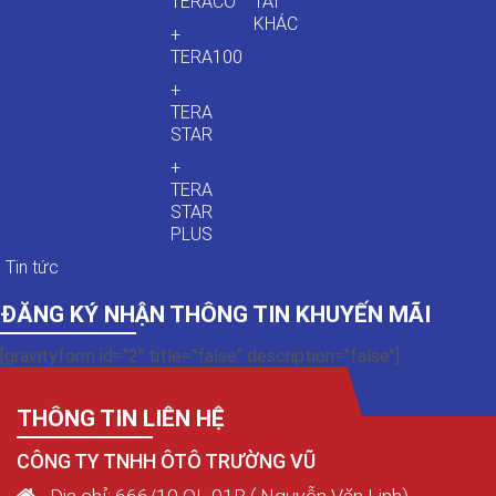
TERACO
TẢI
KHÁC
+
TERA100
+
TERA
STAR
+
TERA
STAR
PLUS
Tin tức
ĐĂNG KÝ NHẬN THÔNG TIN KHUYẾN MÃI
[gravityform id="2" title="false" description="false"]
THÔNG TIN LIÊN HỆ
CÔNG TY TNHH ÔTÔ TRƯỜNG VŨ