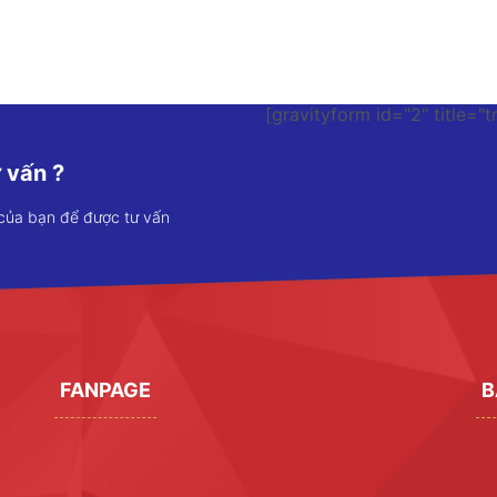
[gravityform id="2" title="t
 vấn ?
 của bạn để được tư vấn
FANPAGE
B