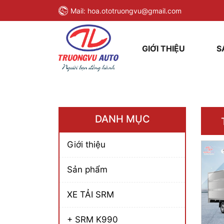
Mail:
hoa.ototruongvu@gmail.com
GIỚI THIỆU
S
DANH MỤC
Giới thiệu
Sản phẩm
XE TẢI SRM
+ SRM K990