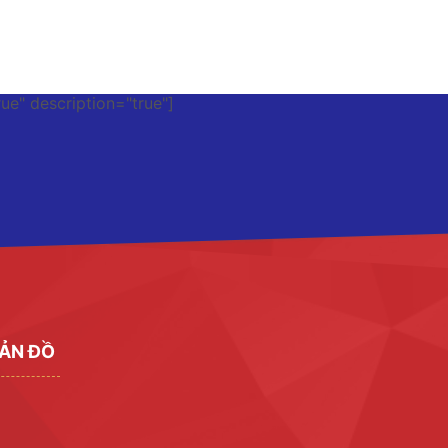
rue" description="true"]
ẢN ĐỒ