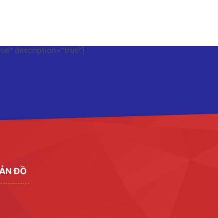
rue" description="true"]
ẢN ĐỒ