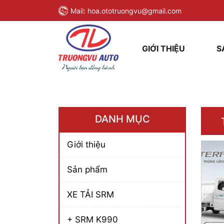
Mail:
hoa.ototruongvu@gmail.com
GIỚI THIỆU
S
DANH MỤC
Giới thiệu
Sản phẩm
XE TẢI SRM
+ SRM K990