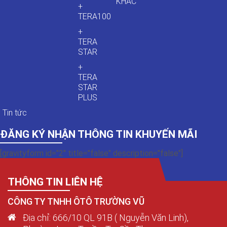
KHÁC
+
TERA100
+
TERA
STAR
+
TERA
STAR
PLUS
Tin tức
ĐĂNG KÝ NHẬN THÔNG TIN KHUYẾN MÃI
[gravityform id="2" title="false" description="false"]
THÔNG TIN LIÊN HỆ
CÔNG TY TNHH ÔTÔ TRƯỜNG VŨ
Địa chỉ: 666/10 QL 91B ( Nguyễn Văn Linh),