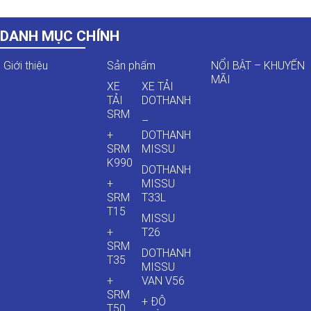
DANH MỤC CHÍNH
Giới thiệu
Sản phẩm
NỔI BẬT – KHUYẾN
MÃI
XE
XE TẢI
TẢI
DOTHANH
SRM
–
+
DOTHANH
SRM
MISSU
K990
DOTHANH
+
MISSU
SRM
T33L
T15
MISSU
+
T26
SRM
DOTHANH
T35
MISSU
+
VAN V56
SRM
+ ĐÔ
T50