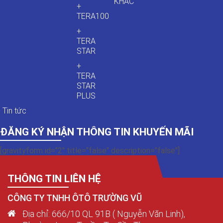
KHÁC
+
TERA100
+
TERA
STAR
+
TERA
STAR
PLUS
Tin tức
ĐĂNG KÝ NHẬN THÔNG TIN KHUYẾN MÃI
[gravityform id="2" title="false" description="false"]
THÔNG TIN LIÊN HỆ
CÔNG TY TNHH ÔTÔ TRƯỜNG VŨ
Địa chỉ: 666/10 QL 91B ( Nguyễn Văn Linh),