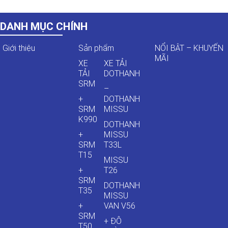
DANH MỤC CHÍNH
Giới thiệu
Sản phẩm
NỔI BẬT – KHUYẾN
MÃI
XE
XE TẢI
TẢI
DOTHANH
SRM
–
+
DOTHANH
SRM
MISSU
K990
DOTHANH
+
MISSU
SRM
T33L
T15
MISSU
+
T26
SRM
DOTHANH
T35
MISSU
+
VAN V56
SRM
+ ĐÔ
T50