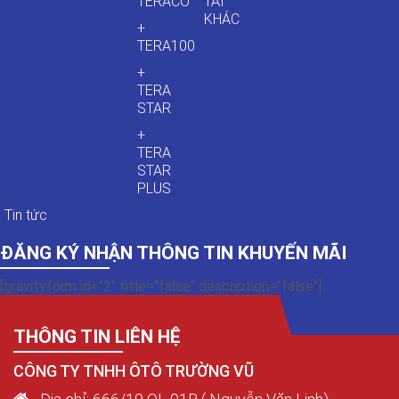
TERACO
TẢI
KHÁC
+
TERA100
+
TERA
STAR
+
TERA
STAR
PLUS
Tin tức
ĐĂNG KÝ NHẬN THÔNG TIN KHUYẾN MÃI
[gravityform id="2" title="false" description="false"]
THÔNG TIN LIÊN HỆ
CÔNG TY TNHH ÔTÔ TRƯỜNG VŨ