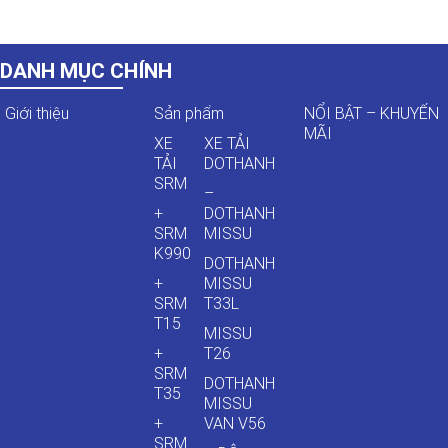
DANH MỤC CHÍNH
Giới thiệu
Sản phẩm
NỔI BẬT – KHUYẾN
MÃI
XE
XE TẢI
TẢI
DOTHANH
SRM
–
+
DOTHANH
SRM
MISSU
K990
DOTHANH
+
MISSU
SRM
T33L
T15
MISSU
+
T26
SRM
DOTHANH
T35
MISSU
+
VAN V56
SRM