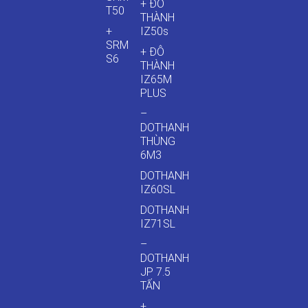
+ ĐÔ
T50
THÀNH
+
IZ50s
SRM
+ ĐÔ
S6
THÀNH
IZ65M
PLUS
–
DOTHANH
THÙNG
6M3
DOTHANH
IZ60SL
DOTHANH
IZ71SL
–
DOTHANH
JP 7.5
TẤN
+