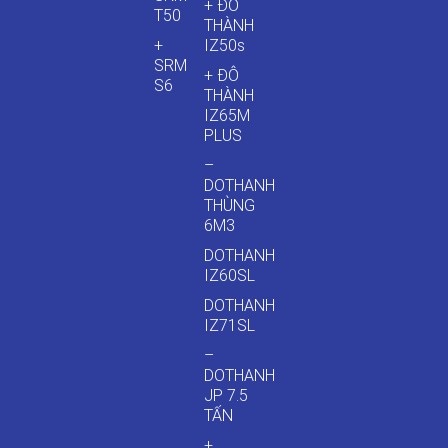
+ ĐÔ
T50
THÀNH
+
IZ50s
SRM
+ ĐÔ
S6
THÀNH
IZ65M
PLUS
–
DOTHANH
THÙNG
6M3
DOTHANH
IZ60SL
DOTHANH
IZ71SL
–
DOTHANH
JP 7.5
TẤN
+