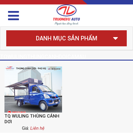
DANH MỤC SẢN PHẨM
TQWULINGTHUNGCANHDOICAMAU
TQ WULING THÙNG CÁNH
DƠI
Giá:
Liên hệ