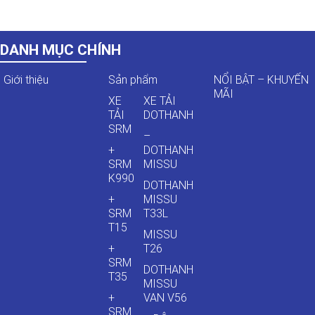
DANH MỤC CHÍNH
Giới thiệu
Sản phẩm
NỔI BẬT – KHUYẾN
MÃI
XE
XE TẢI
TẢI
DOTHANH
SRM
–
+
DOTHANH
SRM
MISSU
K990
DOTHANH
+
MISSU
SRM
T33L
T15
MISSU
+
T26
SRM
DOTHANH
T35
MISSU
+
VAN V56
SRM