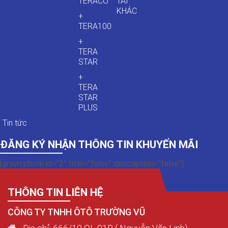
TERACO
TẢI
KHÁC
+
TERA100
+
TERA
STAR
+
TERA
STAR
PLUS
Tin tức
ĐĂNG KÝ NHẬN THÔNG TIN KHUYẾN MÃI
[gravityform id="2" title="false" description="false"]
THÔNG TIN LIÊN HỆ
CÔNG TY TNHH ÔTÔ TRƯỜNG VŨ