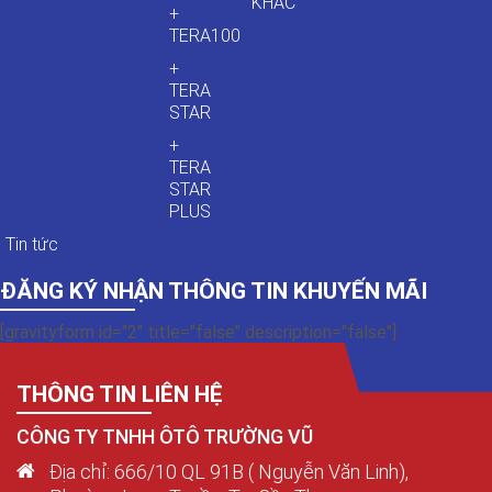
KHÁC
+
TERA100
+
TERA
STAR
+
TERA
STAR
PLUS
Tin tức
ĐĂNG KÝ NHẬN THÔNG TIN KHUYẾN MÃI
[gravityform id="2" title="false" description="false"]
THÔNG TIN LIÊN HỆ
CÔNG TY TNHH ÔTÔ TRƯỜNG VŨ
Địa chỉ: 666/10 QL 91B ( Nguyễn Văn Linh),