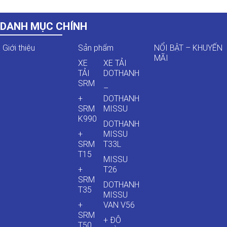
DANH MỤC CHÍNH
Giới thiệu
Sản phẩm
NỔI BẬT – KHUYẾN
MÃI
XE
XE TẢI
TẢI
DOTHANH
SRM
–
+
DOTHANH
SRM
MISSU
K990
DOTHANH
+
MISSU
SRM
T33L
T15
MISSU
+
T26
SRM
DOTHANH
T35
MISSU
+
VAN V56
SRM
+ ĐÔ
T50