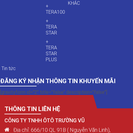
KHÁC
+
TERA100
+
TERA
STAR
+
TERA
STAR
PLUS
Tin tức
ĐĂNG KÝ NHẬN THÔNG TIN KHUYẾN MÃI
[gravityform id="2" title="false" description="false"]
THÔNG TIN LIÊN HỆ
CÔNG TY TNHH ÔTÔ TRƯỜNG VŨ
Địa chỉ: 666/10 QL 91B ( Nguyễn Văn Linh),