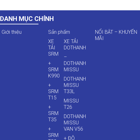
DANH MỤC CHÍNH
Giới thiệu
Sản phẩm
NỔI BẬT – KHUYẾN
MÃI
XE
XE TẢI
TẢI
DOTHANH
SRM
–
+
DOTHANH
SRM
MISSU
K990
DOTHANH
+
MISSU
SRM
T33L
T15
MISSU
+
T26
SRM
DOTHANH
T35
MISSU
+
VAN V56
SRM
+ ĐÔ