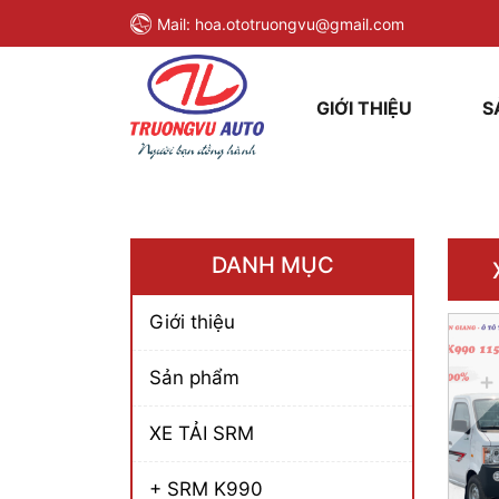
Mail:
hoa.ototruongvu@gmail.com
GIỚI THIỆU
S
DANH MỤC
Giới thiệu
Sản phẩm
XE TẢI SRM
+ SRM K990