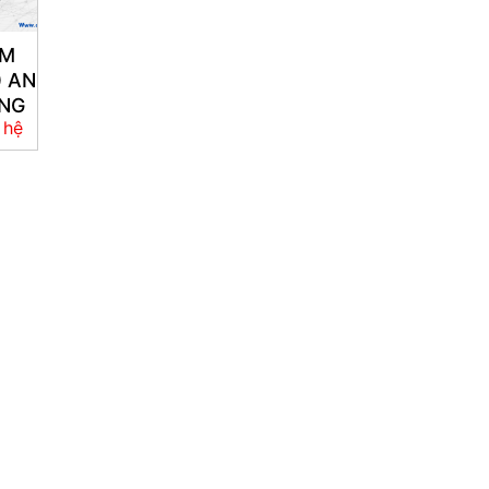
RM
 AN
ANG
 hệ