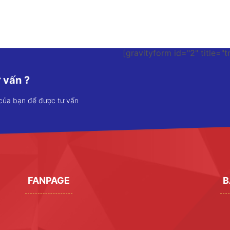
[gravityform id="2" title="t
 vấn ?
 của bạn để được tư vấn
FANPAGE
B