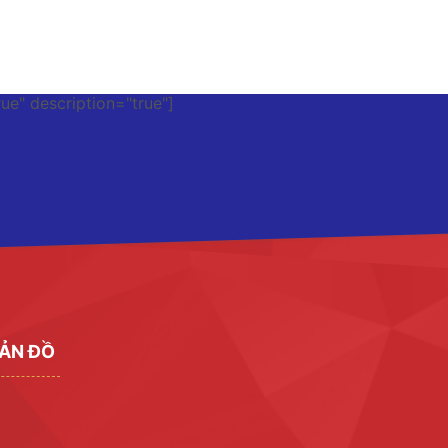
rue" description="true"]
ẢN ĐỒ