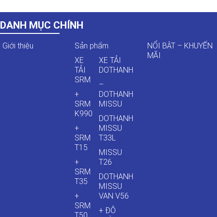
DANH MỤC CHÍNH
Giới thiệu
Sản phẩm
NỔI BẬT – KHUYẾN
MÃI
XE
XE TẢI
TẢI
DOTHANH
SRM
–
+
DOTHANH
SRM
MISSU
K990
DOTHANH
+
MISSU
SRM
T33L
T15
MISSU
+
T26
SRM
DOTHANH
T35
MISSU
+
VAN V56
SRM
+ ĐÔ
T50