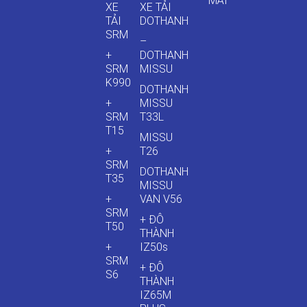
MÃI
XE
XE TẢI
TẢI
DOTHANH
SRM
–
+
DOTHANH
SRM
MISSU
K990
DOTHANH
+
MISSU
SRM
T33L
T15
MISSU
+
T26
SRM
DOTHANH
T35
MISSU
+
VAN V56
SRM
+ ĐÔ
T50
THÀNH
+
IZ50s
SRM
+ ĐÔ
S6
THÀNH
IZ65M