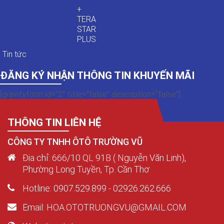
+
TERA
STAR
PLUS
Tin tức
ĐĂNG KÝ NHẬN THÔNG TIN KHUYẾN MÃI
[gravityform id="2" title="false" description="false"]
THÔNG TIN LIÊN HỆ
CÔNG TY TNHH ÔTÔ TRƯỜNG VŨ
Địa chỉ: 666/10 QL 91B ( Nguyễn Văn Linh),
Phường Long Tuyền, Tp. Cần Thơ
Hotline: 0907.529.899 - 02926.262.666
Email: HOA.OTOTRUONGVU@GMAIL.COM