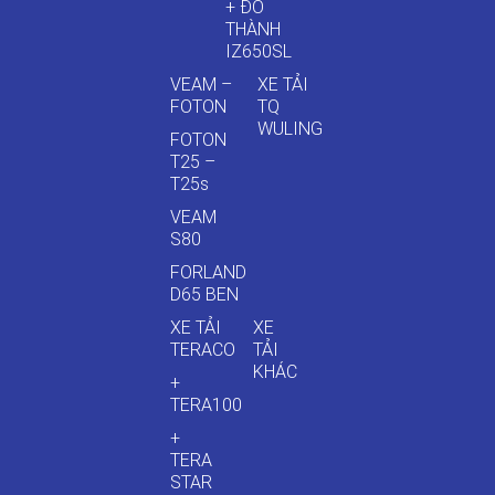
+ ĐÔ
THÀNH
IZ650SL
VEAM –
XE TẢI
FOTON
TQ
WULING
FOTON
T25 –
T25s
VEAM
S80
FORLAND
D65 BEN
XE TẢI
XE
TERACO
TẢI
KHÁC
+
TERA100
+
TERA
STAR