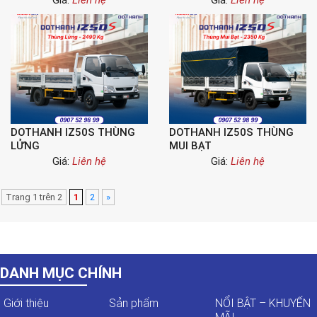
Giá:
Liên hệ
Giá:
Liên hệ
DOTHANH IZ50S THÙNG
DOTHANH IZ50S THÙNG
LỬNG
MUI BẠT
Giá:
Liên hệ
Giá:
Liên hệ
Trang 1 trên 2
1
2
»
DANH MỤC CHÍNH
Giới thiệu
Sản phẩm
NỔI BẬT – KHUYẾN