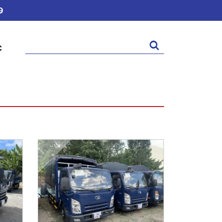
9
Tìm
C
kiếm: