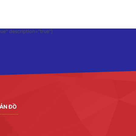
rue" description="true"]
ẢN ĐỒ