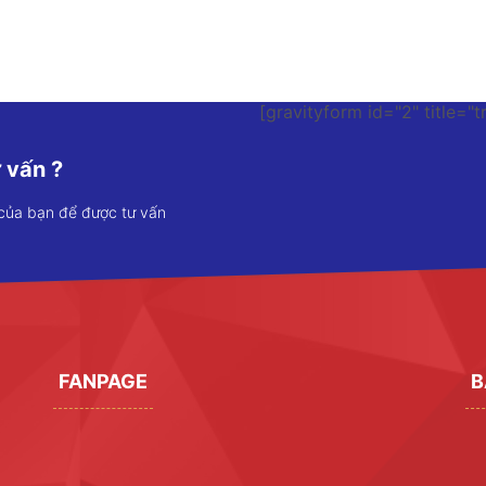
[gravityform id="2" title="t
 vấn ?
 của bạn để được tư vấn
FANPAGE
B