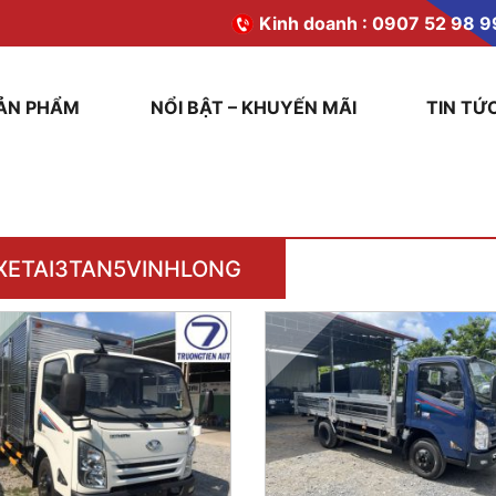
Kinh doanh :
0907 52 98 9
ẢN PHẨM
NỔI BẬT – KHUYẾN MÃI
TIN TỨ
XETAI3TAN5VINHLONG