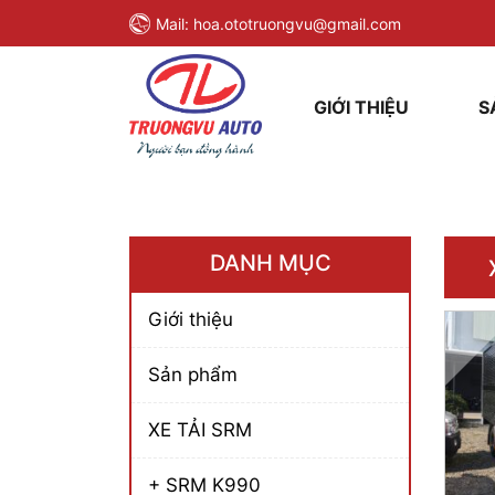
Mail:
hoa.ototruongvu@gmail.com
GIỚI THIỆU
S
DANH MỤC
Giới thiệu
Sản phẩm
XE TẢI SRM
+ SRM K990