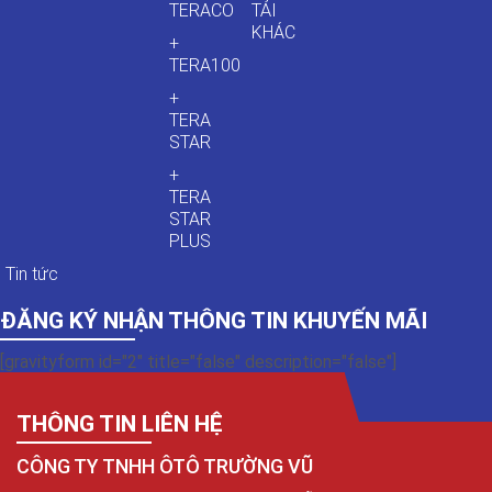
TERACO
TẢI
KHÁC
+
TERA100
+
TERA
STAR
+
TERA
STAR
PLUS
Tin tức
ĐĂNG KÝ NHẬN THÔNG TIN KHUYẾN MÃI
[gravityform id="2" title="false" description="false"]
THÔNG TIN LIÊN HỆ
CÔNG TY TNHH ÔTÔ TRƯỜNG VŨ