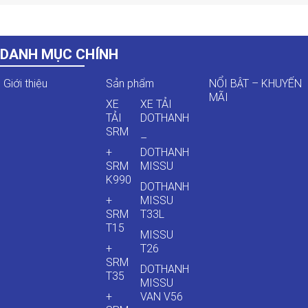
DANH MỤC CHÍNH
Giới thiệu
Sản phẩm
NỔI BẬT – KHUYẾN
MÃI
XE
XE TẢI
TẢI
DOTHANH
SRM
–
+
DOTHANH
SRM
MISSU
K990
DOTHANH
+
MISSU
SRM
T33L
T15
MISSU
+
T26
SRM
DOTHANH
T35
MISSU
+
VAN V56