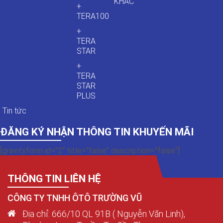
KHÁC
+
TERA100
+
TERA
STAR
+
TERA
STAR
PLUS
Tin tức
ĐĂNG KÝ NHẬN THÔNG TIN KHUYẾN MÃI
[gravityform id="2" title="false" description="false"]
THÔNG TIN LIÊN HỆ
CÔNG TY TNHH ÔTÔ TRƯỜNG VŨ
Địa chỉ: 666/10 QL 91B ( Nguyễn Văn Linh),