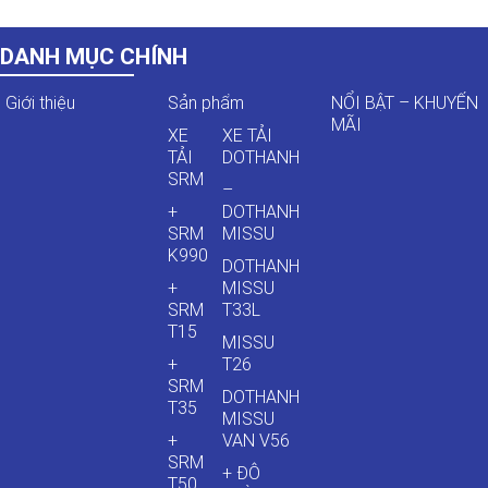
DANH MỤC CHÍNH
Giới thiệu
Sản phẩm
NỔI BẬT – KHUYẾN
MÃI
XE
XE TẢI
TẢI
DOTHANH
SRM
–
+
DOTHANH
SRM
MISSU
K990
DOTHANH
+
MISSU
SRM
T33L
T15
MISSU
+
T26
SRM
DOTHANH
T35
MISSU
+
VAN V56
SRM
+ ĐÔ
T50