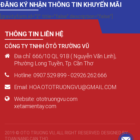
ĐĂNG KÝ NHẬN THÔNG TIN KHUYẾN MÃI
[gravityform id="2" title="false" description="false"]
THÔNG TIN LIÊN HỆ
CÔNG TY TNHH ÔTÔ TRƯỜNG VŨ
Địa chỉ: 666/10 QL 91B ( Nguyễn Văn Linh),
Phường Long Tuyền, Tp. Cần Thơ
Hotline: 0907.529.899 - 02926.262.666
Email: HOA.OTOTRUONGVU@GMAIL.COM
Website: ototruongvu.com
xetaimientay.com
2019 © OTO TRUONG VU, ALL RIGHT RESERVED. DESIGNED BY
TOAN NANG CAN THO