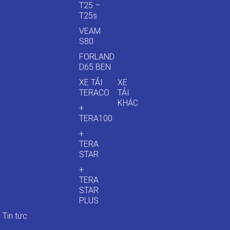
T25 –
T25s
VEAM
S80
FORLAND
D65 BEN
XE TẢI
XE
TERACO
TẢI
KHÁC
+
TERA100
+
TERA
STAR
+
TERA
STAR
PLUS
Tin tức