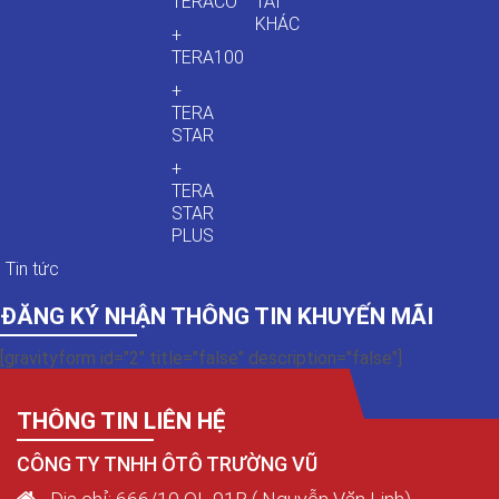
TERACO
TẢI
KHÁC
+
TERA100
+
TERA
STAR
+
TERA
STAR
PLUS
Tin tức
ĐĂNG KÝ NHẬN THÔNG TIN KHUYẾN MÃI
[gravityform id="2" title="false" description="false"]
THÔNG TIN LIÊN HỆ
CÔNG TY TNHH ÔTÔ TRƯỜNG VŨ