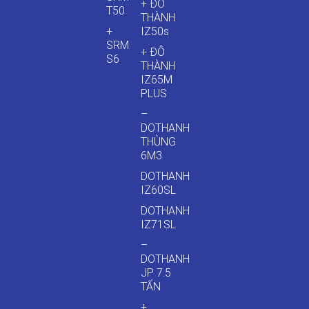
+ ĐÔ
T50
THÀNH
+
IZ50s
SRM
+ ĐÔ
S6
THÀNH
IZ65M
PLUS
–
DOTHANH
THÙNG
6M3
DOTHANH
IZ60SL
DOTHANH
IZ71SL
–
DOTHANH
JP 7.5
TẤN
+