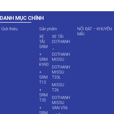
DANH MỤC CHÍNH
Giới thiệu
Sản phẩm
NỔI BẬT – KHUYẾN
MÃI
XE
XE TẢI
TẢI
DOTHANH
SRM
–
+
DOTHANH
SRM
MISSU
K990
DOTHANH
+
MISSU
SRM
T33L
T15
MISSU
+
T26
SRM
DOTHANH
T35
MISSU
+
VAN V56
SRM