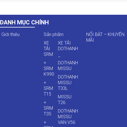
DANH MỤC CHÍNH
Giới thiệu
Sản phẩm
NỔI BẬT – KHUYẾN
MÃI
XE
XE TẢI
TẢI
DOTHANH
SRM
–
+
DOTHANH
SRM
MISSU
K990
DOTHANH
+
MISSU
SRM
T33L
T15
MISSU
+
T26
SRM
DOTHANH
T35
MISSU
+
VAN V56