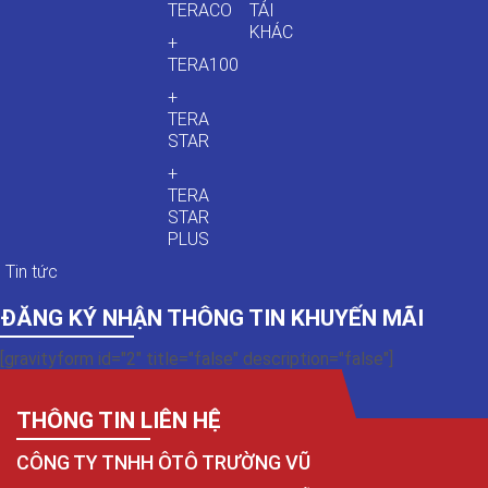
TERACO
TẢI
KHÁC
+
TERA100
+
TERA
STAR
+
TERA
STAR
PLUS
Tin tức
ĐĂNG KÝ NHẬN THÔNG TIN KHUYẾN MÃI
[gravityform id="2" title="false" description="false"]
THÔNG TIN LIÊN HỆ
CÔNG TY TNHH ÔTÔ TRƯỜNG VŨ